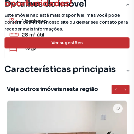
oportunidades!
Detalhes do imóvel
Este imóvel não está mais disponível, mas você pode
1
banheiro
conferir outros em nosso site ou deixar seu contato para
receber mais informações.
28 m²
útil
Ver sugestões
1
vaga
Características principais
Elevador
Veja outros imóveis nesta região
Circuito Interno TV
Portaria 24 Horas
Porcelanato