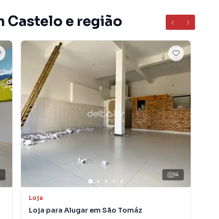
m Castelo e região
5
14
arte
Loja
Sal
Loja para Alugar em São Tomáz
Sal