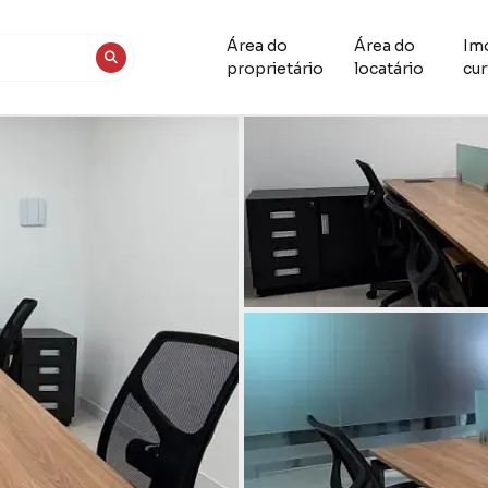
Área do
Área do
Im
proprietário
locatário
cur