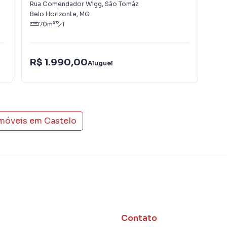
Rua Comendador Wigg
,
São Tomáz
Rua
Belo Horizonte
,
MG
Bel
70
m²
1
ndio e demais encargos informados são os repassados
R$
R$ 1.990,00
e podem sofrer alterações sem aviso prévio.
Aluguel
Con
rro Castelo, em Belo Horizonte. Não encontrou o que
Sala em Belo Horizonte? Entre em contato com nossa
imóveis em
Castelo
mentos, casas residenciais e comerciais, sobrados,
ocação, além de empreendimentos em construção ou
 regiões de Belo Horizonte. Aqui você encontra
ue mais combina com seu estilo de vida.
, com segurança e tranquilidade. Na Deltalar Imóveis
em Belo Horizonte mesmo não estando na cidade e com
Contato
o seu computador ou smartphone. Nós criamos soluções