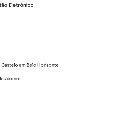
tão Eletrônico
o Castelo
em Belo Horizonte
.
des como: