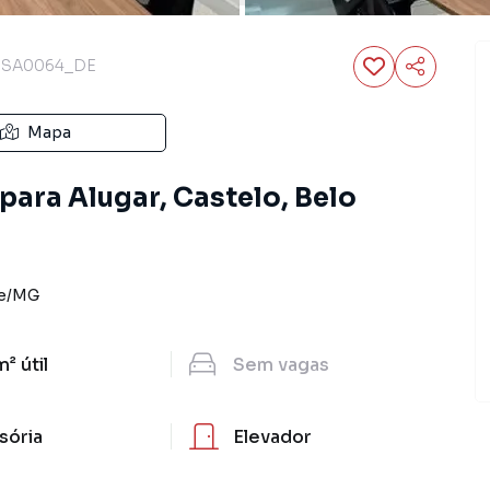
SA0064_DE
Mapa
para Alugar, Castelo, Belo
e
/
MG
m²
útil
Sem
vagas
isória
Elevador