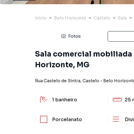
Início
Belo Horizonte
Castelo
Sala
Fotos
Sala comercial mobiliada 
Horizonte, MG
Rua Castelo de Sintra
,
Castelo
-
Belo Horizont
1
banheiro
25 
Porcelanato
Div