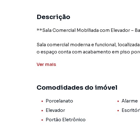
Descrição
**Sala Comercial Mobiliada com Elevador – Ba
Sala comercial moderna e funcional, localizad
o espaço conta com acabamento em piso porc
praticidade e conforto para o desenvolvimento 
Ver
mais
O empreendimento dispõe de elevador, banhei
adega, sala de reunião e auditório, proporci
Comodidades do imóvel
profissionais. Há também a possibilidade de l
Porcelanato
Alarme
Localização estratégica, com fácil acesso às pr
serviços e conveniências do bairro.
Elevador
Escritór
Portão Eletrônico
**Destaques do imóvel:**
• 25 m² de área total