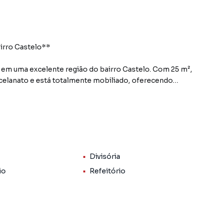
irro Castelo**
a em uma excelente região do bairro Castelo. Com 25 m²,
elanato e está totalmente mobiliado, oferecendo
das suas atividades profissionais.
ros de uso comum no andar, amplo refeitório com
onando uma estrutura completa para empresas e
ocação de vaga de garagem à parte.
Divisória
incipais vias da região e cercada por comércios,
io
Refeitório