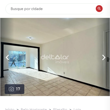
17
Início
Belo Horizonte
Planalto
Loja