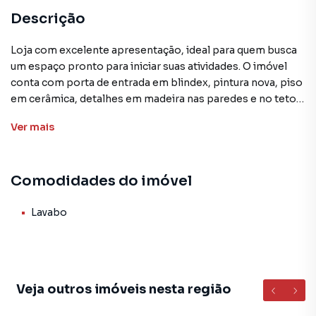
Descrição
Loja com excelente apresentação, ideal para quem busca
um espaço pronto para iniciar suas atividades. O imóvel
conta com porta de entrada em blindex, pintura nova, piso
em cerâmica, detalhes em madeira nas paredes e no teto,
além de prateleiras embutidas que agregam
Ver
mais
funcionalidade e charme ao ambiente. Possui ainda
banheiro privativo com espelho instalado.
Comodidades do imóvel
Localizada na principal avenida do bairro, a loja oferece
ótima visibilidade comercial, com intenso fluxo de
pedestres e veículos ao longo do dia. A região conta com
Lavabo
fácil acesso e diversas opções de estacionamento nas
proximidades, proporcionando mais comodidade para
clientes e colaboradores.
Veja outros imóveis nesta região
Perfeita para escritórios, consultórios, lojas, estúdios ou
atividades de atendimento ao público. Um espaço que une