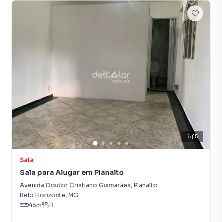
praticidade, privacidade e excelente localização para o seu
negócio. Agende sua visita e conheça esta oportunidade!
- Consumo de água e luz rateado entre os inquilinos.
📌 Observação: Os valores de IPTU, condomínio, seguro
incêndio e demais encargos informados são os
repassados pelas administradoras. São valores estimados
e podem sofrer alterações sem aviso prévio
Loja para Aluguel em região valorizada do bairro Planalto,
15
em Belo Horizonte. Não encontrou o que procurava ou
deseja mais informações sobre Loja em Belo Horizonte?
Sala
Entre em contato com nossa equipe pelo telefone (31)
Sala para Alugar em Planalto
99174-0007.
Avenida Doutor Cristiano Guimarães
,
Planalto
Belo Horizonte
,
MG
A Deltalar Imóveis tem mais opções de apartamentos,
43
m²
1
casas residenciais e comerciais, sobrados, terrenos, lojas