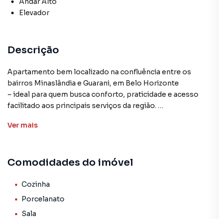
Andar Alto
Elevador
Descrição
Apartamento bem localizado na confluência entre os
bairros Minaslândia e Guarani, em Belo Horizonte
– ideal para quem busca conforto, praticidade e acesso
facilitado aos principais serviços da região.
Ver
mais
Principais características do apartamento:
• 2 quartos
• 2 vagas de garagem
Comodidades do imóvel
• Sala
• Cozinha + área de serviço
• Banheiro social
Cozinha
• Localização estratégica, com fácil acesso aos principais
Porcelanato
pontos de comércio, transporte e lazer da região.
Sala