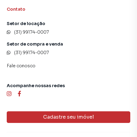
um time de programadores, corretores treinados e uma
Contato
central de atendimento preparada para atender
proprietários e inquilinos.
Setor de locação
(31) 99174-0007
Setor de compra e venda
(31) 99174-0007
Fale conosco
Acompanhe nossas redes
Cadastre seu imóvel