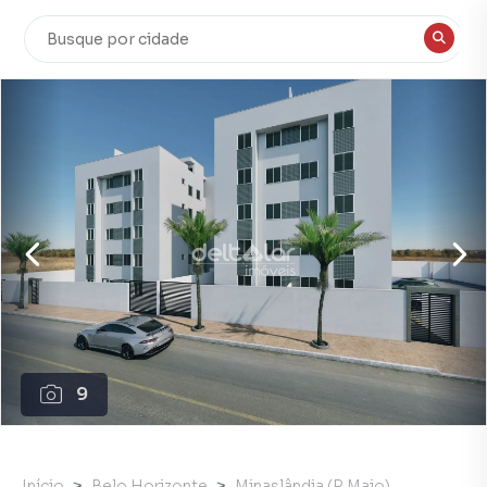
9
Início
Belo Horizonte
Minaslândia (P Maio)