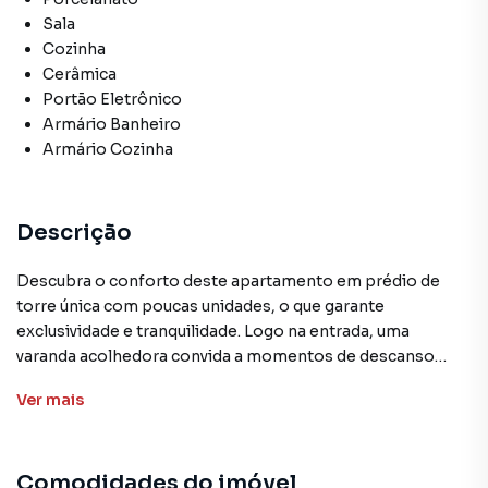
Sala
Cozinha
Cerâmica
Portão Eletrônico
Armário Banheiro
Armário Cozinha
Descrição
Descubra o conforto deste apartamento em prédio de
torre única com poucas unidades, o que garante
exclusividade e tranquilidade. Logo na entrada, uma
varanda acolhedora convida a momentos de descanso
com uma vista agradável, enquanto a cobertura espaçosa
Ver
mais
oferece o cenário ideal para reunir amigos e familiares.
São dois quartos, sendo uma suíte, que proporcionam
privacidade e bem-estar no dia a dia. A sala ampla
Comodidades do imóvel
integrada à cozinha cria um ambiente moderno e