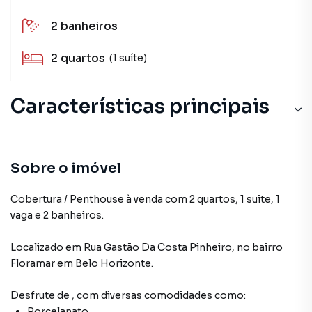
2
banheiros
2
quartos
(1 suíte)
Características principais
Portão Eletrônico
Porcelanato
Sobre o imóvel
Armário Banheiro
Cobertura / Penthouse à venda com 2 quartos, 1 suite, 1
vaga e 2 banheiros.
Armário Cozinha
Localizado
em
Rua Gastão Da Costa Pinheiro
,
no bairro
Armário Suíte
Floramar
em Belo Horizonte
.
Desfrute de
, com diversas comodidades como:
Porcelanato