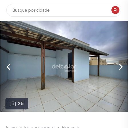
25
Início
Belo Horizonte
Floramar