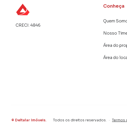
como consequência uma maior chance de vend
Conheça
com um time de programadores, corretores tr
atender proprietários e inquilinos.
Quem Som
CRECI:
4846
Nosso Tim
Área do pro
Área do loc
©
Deltalar Imóveis
.
Todos os direitos reservados.
·
Termos 