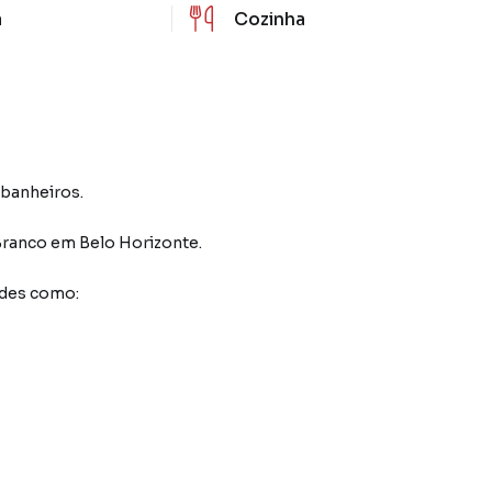
a
Cozinha
2 banheiros.
Branco
em Belo Horizonte
.
ades como: