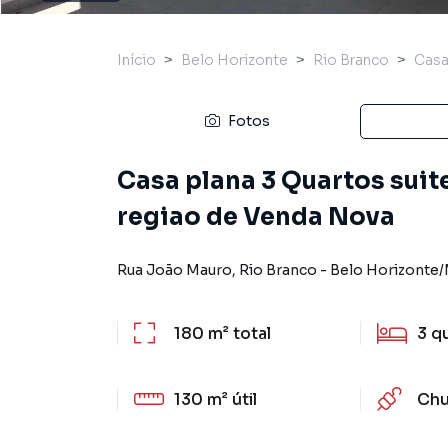
Início
Belo Horizonte
Rio Branco
Cas
Fotos
Casa plana 3 Quartos suite
regiao de Venda Nova
Rua João Mauro
,
Rio Branco
-
Belo Horizonte
/
180 m²
total
3
q
130 m²
útil
Chu