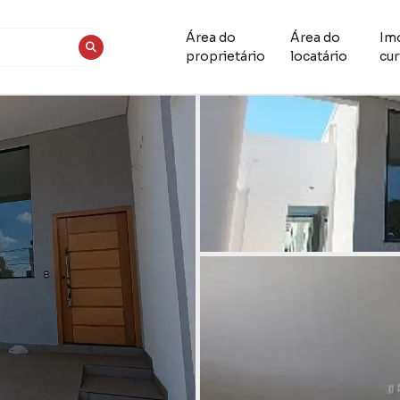
Área do
Área do
Im
proprietário
locatário
cur