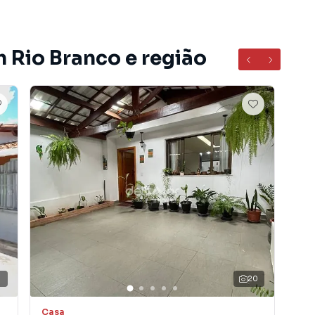
m Rio Branco e região
Anjos e próximo da Rua Érico Veríssimo e de todo o vasto
ermercados BH, Drogarias Araújo e Raia, Lotérica e
alhão de Polícia Militar e 4 minutos da Rua Padre Pedro
proveite está excelente oportunidade!
6
20
ro Rio Branco, em Belo Horizonte. Não encontrou o que
Casa em Belo Horizonte? Entre em contato com nossa
Casa
Ca