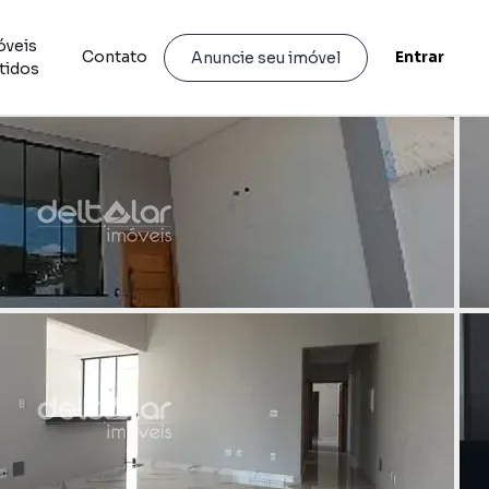
óveis
Contato
Entrar
Anuncie seu imóvel
tidos