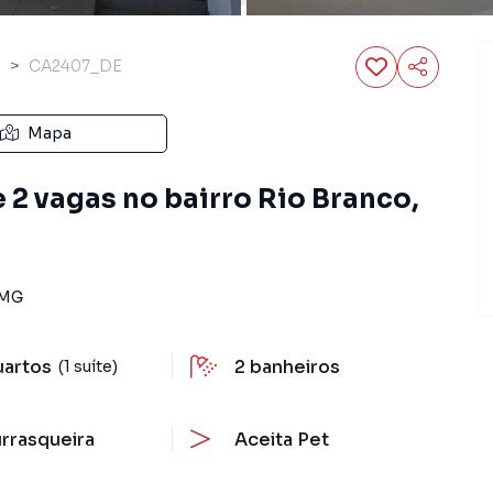
a
CA2407_DE
Mapa
 2 vagas no bairro Rio Branco,
MG
uartos
2
banheiros
(1 suíte)
rrasqueira
Aceita Pet