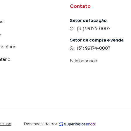
er ou alugar seu imóvel mais rápido. Contamos também
Contato
einados e uma central de atendimento preparada para
Setor de locação
os
(31) 99174-0007
e
Setor de compra e venda
prietário
(31) 99174-0007
atário
Fale conosco
de uso
·
Desenvolvido por