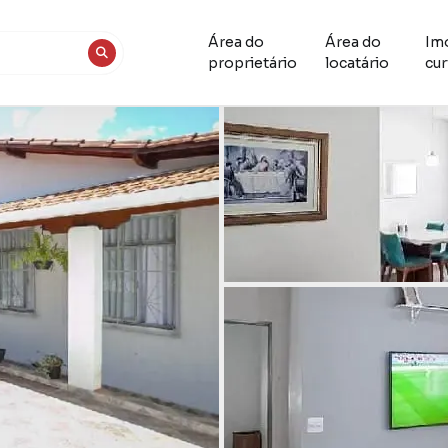
Área do
Área do
Im
proprietário
locatário
cur