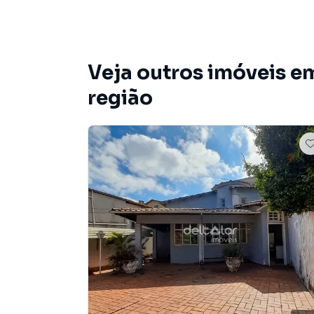
- Área gourmet
- Acabamento Moderno piso cerâmica
Veja outros imóveis e
região
Excelente casa composta de sala para 2 ambi
planejados e bancadas em granito piso em ce
suíte, 1 banheiro social completo com armário
independente e coberto com telhado. e espaç
Localização Privilegiada:
Casa está situada em uma rua tranquila no bai
e segura. A região oferece fácil acesso a dive
farmácia e escolas, parques e vias de transpor