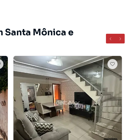
m Santa Mônica e
entes com piso cerâmica, cozinha com armários
râmica. Área íntima composta de 3 quartos sendo uma
s, box e espelho. Varanda ampla, área de serviço
o gourmet com churrasqueira.
rro Santa Monica, conhecido por sua atmosfera agradável
rsos comércios locais, Bancos, lotéricas, supermercados,
te.