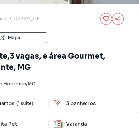
asa
CA1907_DE
Mapa
ite,3 vagas, e área Gourmet,
onte, MG
o Horizonte
/
MG
uartos
3
banheiros
(1 suíte)
ita Pet
Varanda