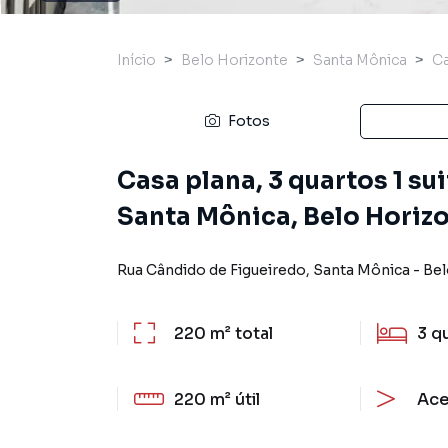
Início
Belo Horizonte
Santa Mônica
C
Fotos
Casa plana, 3 quartos 1 su
Santa Mônica, Belo Horiz
Rua Cândido de Figueiredo
,
Santa Mônica
-
Bel
220 m²
total
3
q
220 m²
útil
Ace