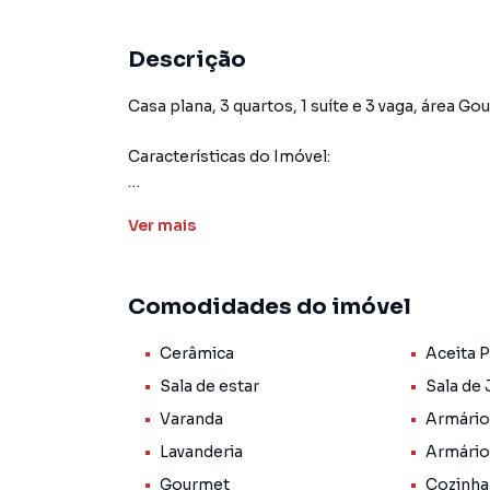
Descrição
Casa plana, 3 quartos, 1 suíte e 3 vaga, área 
Características do Imóvel:
Área Construída: 220m²
Ver
mais
Comodidades do imóvel
- 3 Quartos, sendo 1 suíte
Cerâmica
Aceita 
- Cozinha panejada e área de serviço
Sala de estar
Sala de 
- 3 Vagas de Garagem
Varanda
Armário
Lavanderia
Armário
- Banheiro social com armário
Gourmet
Cozinha