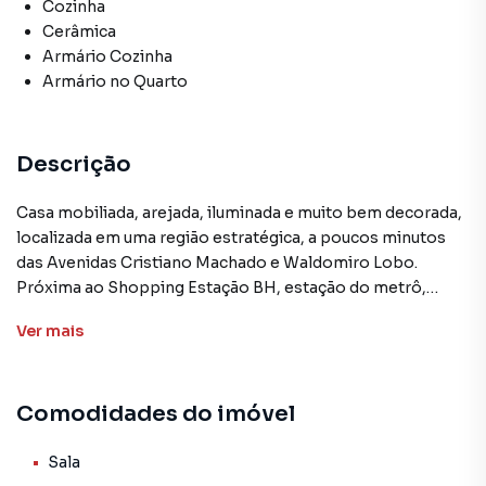
Cozinha
Cerâmica
Armário Cozinha
Armário no Quarto
Descrição
Casa mobiliada, arejada, iluminada e muito bem decorada,
localizada em uma região estratégica, a poucos minutos
das Avenidas Cristiano Machado e Waldomiro Lobo.
Próxima ao Shopping Estação BH, estação do metrô,
faculdades Faminas e Una, Hospital Risoleta Neves,
Ver
mais
Catedral Cristo Rei e com fácil acesso ao comércio da
região. O imóvel está cercado por supermercados,
sacolão, academias, restaurantes, farmácias, escolas,
Comodidades do imóvel
padarias, linhas de ônibus, estação do metrô e MOVE.
A casa conta com 02 quartos mobiliados com cama de
Sala