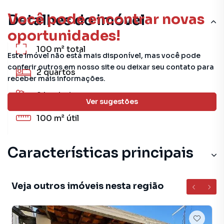
Você pode encontrar novas
Detalhes do imóvel
oportunidades!
100 m²
total
Este imóvel não está mais disponível, mas você pode
conferir outros em nosso site ou deixar seu contato para
2
quartos
receber mais informações.
2
banheiros
Ver sugestões
100 m²
útil
Características principais
Sala
Veja outros imóveis nesta região
Cozinha
Cerâmica