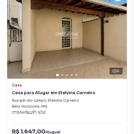
Armário Cozinha
Armário Banheiro
16
Casa
Casa para Alugar em Etelvina Carneiro
Rua Ipê-do-campo
,
Etelvina Carneiro
Belo Horizonte
,
MG
55
m²
1
1
2
R$ 1.647,00
Aluguel