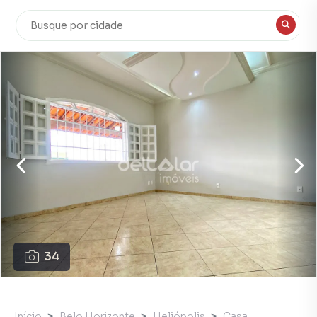
34
Início
Belo Horizonte
Heliópolis
Casa