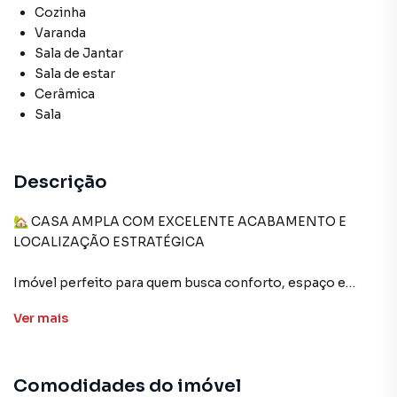
Cozinha
Varanda
Sala de Jantar
Sala de estar
Cerâmica
Sala
Descrição
🏡 CASA AMPLA COM EXCELENTE ACABAMENTO E
LOCALIZAÇÃO ESTRATÉGICA
Imóvel perfeito para quem busca conforto, espaço e
praticidade em uma rua tranquila, com fácil acesso às
Ver
mais
principais vias da região!
A casa conta com:
Comodidades do imóvel
• 3 quartos bem distribuídos, sendo dois amplos e um