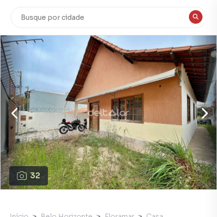
32
Início
Belo Horizonte
Floramar
Casa