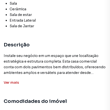
Sala
Cerâmica
Sala de estar
Entrada Lateral
Sala de Jantar
Descrição
Instale seu negócio em um espaço que une localização
estratégica e estrutura completa. Esta casa comercial
conta com dois pavimentos bem distribuídos, oferecendo
ambientes amplos e versáteis para atender desde
escritórios e clínicas até coworkings, ateliês ou escolas. O
Ver
mais
imóvel está pronto para impulsionar sua produtividade,
com cabeamento estruturado, pontos de internet em
todos os cômodos e um prático elevador de carga para
Comodidades do imóvel
facilitar a rotina. Além disso, está a poucos metros da Av.
Cristiano Machado, com fácil acesso ao transporte