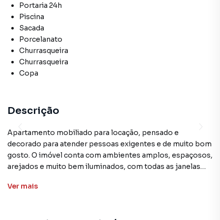
Portaria 24h
Piscina
Sacada
Porcelanato
Churrasqueira
Churrasqueira
Copa
Descrição
Apartamento mobiliado para locação, pensado e
decorado para atender pessoas exigentes e de muito bom
gosto. O imóvel conta com ambientes amplos, espaçosos,
arejados e muito bem iluminados, com todas as janelas
voltadas para uma vista livre e definitiva. A sala possui
Ver
mais
espaço para dois ambientes, está totalmente equipada e
decorada, além de contar com varanda integrada e lavabo
de apoio.