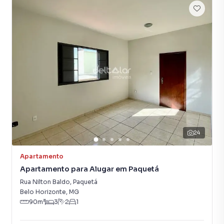
24
Apartamento
Apartamento para Alugar em Paquetá
Rua Nilton Baldo
,
Paquetá
Belo Horizonte
,
MG
90
m²
3
2
1