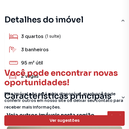
Detalhes do imóvel
3
quartos
(1 suíte)
3
banheiros
95 m²
útil
Você pode encontrar novas
2
vagas
oportunidades!
Características principais
Este imóvel não está mais disponível, mas você pode
conferir outros em nosso site ou deixar seu contato para
receber mais informações.
Veja outros imóveis nesta região
Ver sugestões