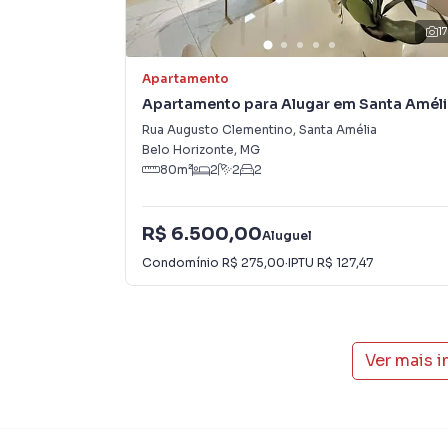
• 4 vagas cobertas e demarcadas
1
• Armários planejados
Apartamento
Apartamento para Alugar em Santa Améli
• Excelente localização
Rua Augusto Clementino
,
Santa Amélia
Belo Horizonte
,
MG
📌 Observação:
80
m²
2
2
2
Os valores de IPTU, condomínio, seguro incê
R$ 6.500,00
pelas administradoras. São valores estimados 
Aluguel
Condomínio
R$ 275,00
·
IPTU
R$ 127,47
Apartamento para Aluguel em região valorizad
o que procurava ou deseja mais informações 
contato com nossa equipe pelo telefone (31) 
Ver mais 
A Deltalar Imóveis tem mais opções de aparta
terrenos, lojas e barracões para venda ou l
lançamentos na planta em Jaraguá e em outras