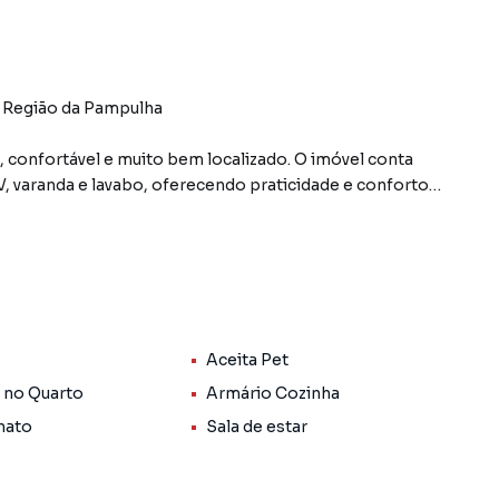
 Região da Pampulha
confortável e muito bem localizado. O imóvel conta
V, varanda e lavabo, oferecendo praticidade e conforto
 3 deles. Os banheiros possuem box, armários e
, bancada em granito e mesa para lanches. O
e DCE completa.
Aceita Pet
agem cobertas e demarcadas. Localização estratégica,
ao aeroporto da Pampulha, escolas, comércios variados e
 no Quarto
Armário Cozinha
nato
Sala de estar