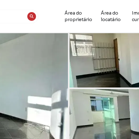
Área do
Área do
Im
proprietário
locatário
cur