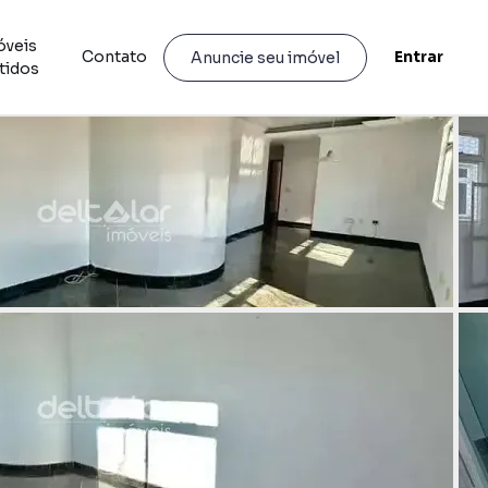
óveis
Contato
Entrar
Anuncie seu imóvel
tidos