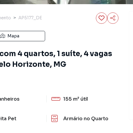
mento
AP5177_DE
Mapa
om 4 quartos, 1 suíte, 4 vagas
elo Horizonte, MG
anheiros
155 m²
útil
ita Pet
Armário no Quarto