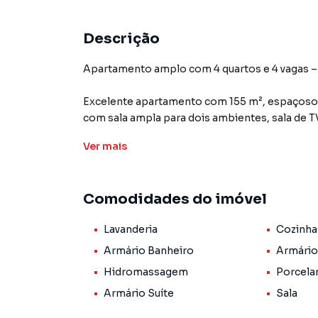
Descrição
Apartamento amplo com 4 quartos e 4 vagas –
Excelente apartamento com 155 m², espaçoso, 
com sala ampla para dois ambientes, sala de T
para toda a família.
Ver
mais
São 4 quartos, sendo 1 suíte, com armários em
espelhos. A cozinha é planejada, com armários
Comodidades do imóvel
apartamento dispõe ainda de área de serviço 
Lavanderia
Cozinha
O prédio conta com elevador e 4 vagas de gar
próxima à Av. Izabel Bueno, com fácil acesso 
Armário Banheiro
Armário
às principais vias da região.
Hidromassagem
Porcela
Armário Suíte
Sala
Destaques do imóvel: