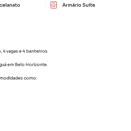
celanato
Armário Suíte
, 4 vagas e 4 banheiros.
guá
em Belo Horizonte
.
comodidades como: