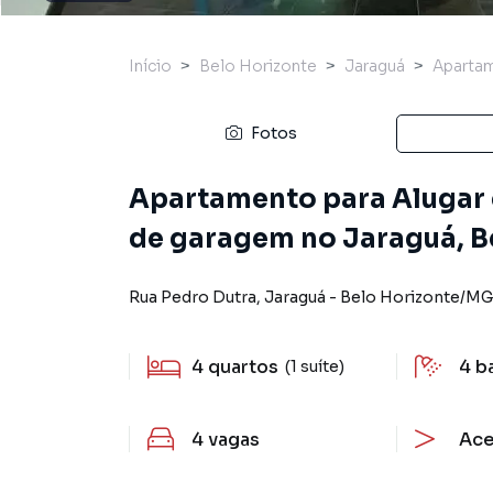
Início
Belo Horizonte
Jaraguá
Aparta
Fotos
Apartamento para Alugar c
de garagem no Jaraguá, B
Rua Pedro Dutra
,
Jaraguá
-
Belo Horizonte
/
MG
4
quartos
4
b
(1 suíte)
4
vagas
Ace