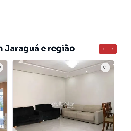
r
m Jaraguá e região