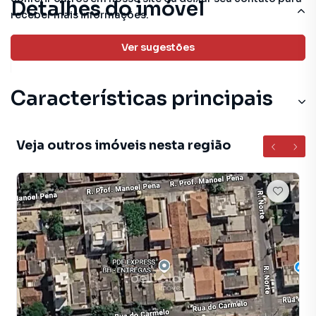
Detalhes do imóvel
receber mais informações.
Ver sugestões
1000 m²
total
Características principais
Veja outros imóveis nesta região