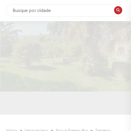
Início
Vespasiano
Nova Pampulha
Terreno