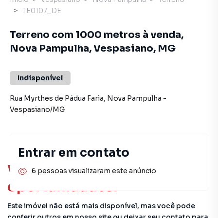
TE0107_DE
Terreno com 1000 metros à venda,
Nova Pampulha, Vespasiano, MG
Indisponível
Rua Myrthes de Pádua Faria
,
Nova Pampulha
-
Vespasiano
/
MG
Entrar em contato
Você pode encontrar novas
6 pessoas visualizaram este anúncio
oportunidades!
Este imóvel não está mais disponível, mas você pode
conferir outros em nosso site ou deixar seu contato para