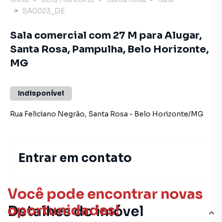
SA0023_DE
Sala comercial com 27 M para Alugar,
Santa Rosa, Pampulha, Belo Horizonte,
MG
Indisponível
Rua Feliciano Negrão
,
Santa Rosa
-
Belo Horizonte
/
MG
Entrar em contato
Você pode encontrar novas
oportunidades!
Detalhes do imóvel