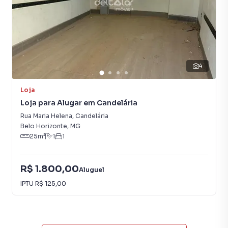
4
Loja
Loja para Alugar em Candelária
Rua Maria Helena
,
Candelária
Belo Horizonte
,
MG
25
m²
1
1
R$ 1.800,00
Aluguel
IPTU
R$ 125,00