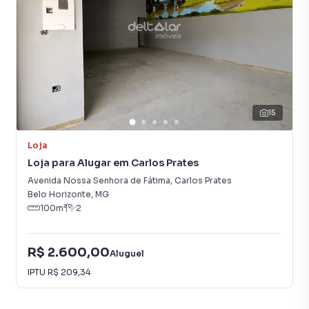
15
Loja
Loja para Alugar em Carlos Prates
Avenida Nossa Senhora de Fátima
,
Carlos Prates
Belo Horizonte
,
MG
100
m²
2
R$ 2.600,00
Aluguel
IPTU
R$ 209,34