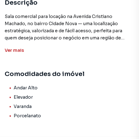
Descrição
Sala comercial para locação na Avenida Cristiano
Machado, no bairro Cidade Nova — uma localização
estratégica, valorizada e de fácil acesso, perfeita para
quem deseja posicionar o negócio em uma região de
grande visibilidade e praticidade.
Ver
mais
* Edifício comercial extremamente bem frequentado.
* Prédio com elevador.
Comodidades do imóvel
* Pintura nova.
* Banheiro privativo.
* Varanda.
Andar Alto
Elevador
O imóvel oferece um ambiente confortável, funcional e
Varanda
pronto para receber diferentes tipos de atividades
Porcelanato
comerciais e profissionais, atendendo desde escritórios e
consultórios até atendimentos personalizados, empresas
administrativas e estúdios.