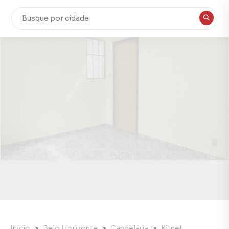
Início
Belo Horizonte
Candelária
Kitnet