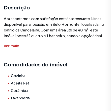
Descrição
Apresentamos com satisfação esta interessante kitnet
disponível para locação em Belo Horizonte, localizada no
bairro da Candelária. Com uma área útil de 40 m², este
imóvel possui 1 quarto e 1 banheiro, sendo a opção ideal
para um morador ou casal em busca de praticidade e
Ver
mais
conforto.
A kitnet conta com uma cozinha funcional e uma
Comodidades do imóvel
lavanderia, além de ser compatível com animais de
estimação. O piso em cerâmica contribui para um
ambiente agradável e de fácil manutenção. O valor de
Cozinha
locação mensal é de R$ 950, uma ótima oportunidade para
Aceita Pet
quem deseja morar em uma região bem centralizada da
Cerâmica
cidade.
Lavanderia
A Candelária é um bairro tradicional de Belo Horizonte,
com fácil acesso a diversos serviços essenciais, como