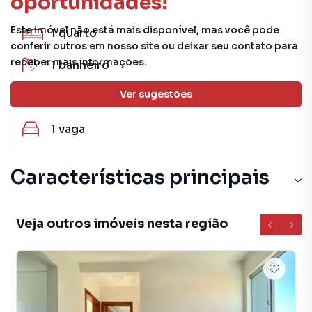
oportunidades!
Este imóvel não está mais disponível, mas você pode
1
quarto
conferir outros em nosso site ou deixar seu contato para
receber mais informações.
1
banheiro
Ver sugestões
40 m²
útil
1
vaga
Características principais
Aceita Pet
Veja outros imóveis nesta região
Cerâmica
Lavanderia