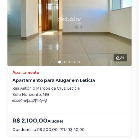
24
Apartamento
Apartamento para Alugar em Letícia
Rua Antônio Marcos da Cruz
,
Letícia
Belo Horizonte
,
MG
49
m²
2
1
1
R$ 2.100,00
Aluguel
Condomínio
R$ 300,00
·
IPTU
R$ 40,90