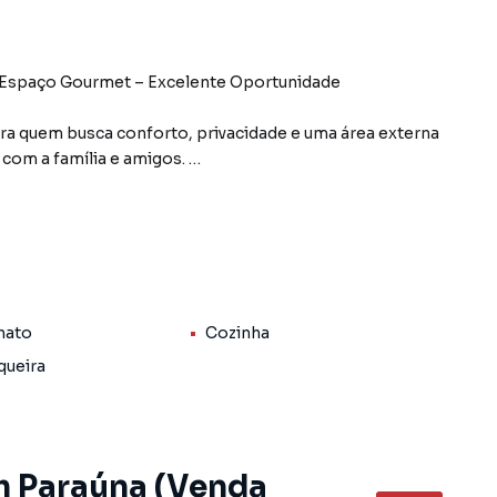
ra quem busca conforto, privacidade e uma área externa
 com a família e amigos.
artos, 1 banheiro social, sala integrada à cozinha
colhedor.
 e churrasqueira, e uma sala.
nato
Cozinha
queira
m Paraúna (Venda