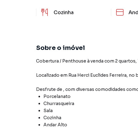
Cozinha
And
Sobre o imóvel
Cobertura / Penthouse à venda com 2 quartos, 1
Localizado
em
Rua Herci Euclides Ferreira
,
no b
Desfrute de
, com diversas comodidades como
Porcelanato
Churrasqueira
Sala
Cozinha
Andar Alto