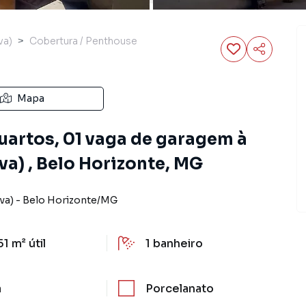
va)
Cobertura / Penthouse
Mapa
uartos, 01 vaga de garagem à
a) , Belo Horizonte, MG
va)
-
Belo Horizonte
/
MG
51 m²
útil
1
banheiro
a
Porcelanato