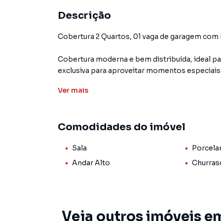
Descrição
Cobertura 2 Quartos, 01 vaga de garagem com Espaço Gourmet – Excelente Oportunidade
Cobertura moderna e bem distribuída, ideal pa
exclusiva para aproveitar momentos especiais
Ver
mais
No primeiro pavimento, o imóvel conta com 2 qu
americana, criando um ambiente funcional e a
Na cobertura, dispõe de lavabo, área de serviço
Comodidades do imóvel
Destaques do imóvel:
Sala
Porcela
• 2 quartos
Andar Alto
Churras
• 1 banheiro social
• 1 lavabo na cobertura
Veja outros imóveis e