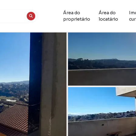
Área do
Área do
Im
proprietário
locatário
cur