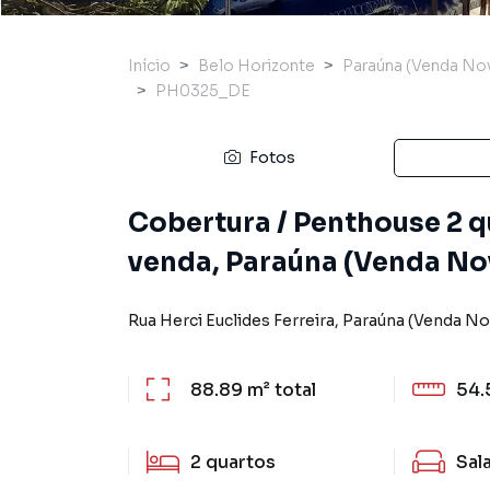
Início
Belo Horizonte
Paraúna (Venda No
PH0325_DE
Fotos
Cobertura / Penthouse 2 q
venda, Paraúna (Venda Nov
Rua Herci Euclides Ferreira
,
Paraúna (Venda No
88.89 m²
total
54.
2
quartos
Sal