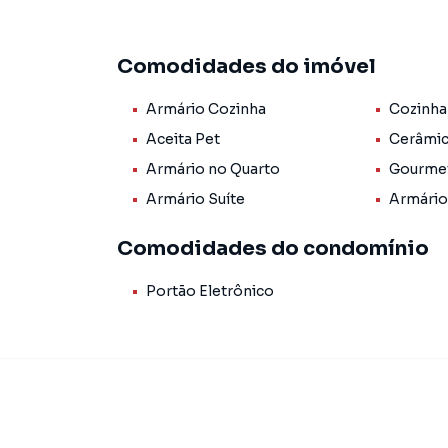
Os banheiros possuem box, armários e espelho
Comodidades do imóvel
cozinha conta com armários planejados, piso e
ao ambiente.
Armário Cozinha
Cozinha
**Destaques do imóvel:**
Aceita Pet
Cerâmi
Armário no Quarto
Gourme
• 180 m² de área total
Armário Suíte
Armário
• 3 quartos (1 suíte)
Comodidades do condomínio
• 2 banheiros
Portão Eletrônico
• Sala para 2 ambientes
• Banheiros com box, armários e espelhos
• Cozinha com armários planejados