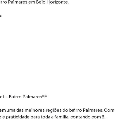
irro Palmares
em Belo Horizonte
.
:
et – Bairro Palmares**
a em uma das melhores regiões do bairro Palmares. Com
o e praticidade para toda a família, contando com 3
 2 ambientes, cozinha planejada e uma excelente área
ização.