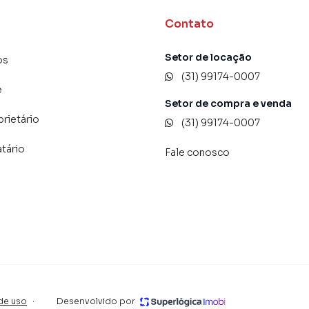
Contato
Setor de locação
os
(31) 99174-0007
e
Setor de compra e venda
prietário
(31) 99174-0007
atário
Fale conosco
ndio e demais encargos informados são os repassados
e podem sofrer alterações sem aviso prévio.
 valorizada do bairro Palmares, em Belo Horizonte. Não
formações sobre Cobertura / Penthouse em Belo
 pelo telefone (31) 99174-0007.
de uso
·
Desenvolvido por