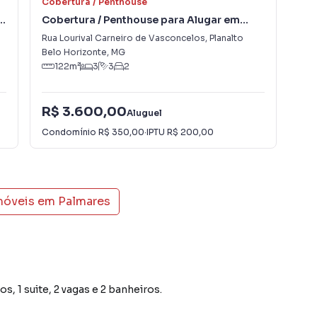
Cobertura / Penthouse
Cob
o
Cobertura / Penthouse para Alugar em
Cob
Planalto
Ci
Rua Lourival Carneiro de Vasconcelos
,
Planalto
Rua
Belo Horizonte
,
MG
Bel
122
m²
3
3
2
R$ 3.600,00
R$
Aluguel
Condomínio
R$ 350,00
·
IPTU
R$ 200,00
Con
móveis em
Palmares
, 1 suite, 2 vagas e 2 banheiros.