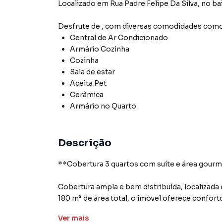
Localizado
em
Rua Padre Felipe Da Silva
,
no ba
Desfrute de
, com diversas comodidades como
Central de Ar Condicionado
Armário Cozinha
Cozinha
Sala de estar
Aceita Pet
Cerâmica
Armário no Quarto
Descrição
**Cobertura 3 quartos com suíte e área gourm
Cobertura ampla e bem distribuída, localizad
180 m² de área total, o imóvel oferece confort
quartos, sendo 1 suíte, 2 banheiros, sala para
Ver
mais
gourmet para momentos de lazer e confratern