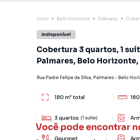
Início
Belo Horizonte
Palmares
Cober
Indisponível
Cobertura 3 quartos, 1 suít
Palmares, Belo Horizonte
Rua Padre Felipe da Silva
,
Palmares
-
Belo Hor
180 m²
total
180
3
quartos
Arm
(1 suíte)
Você pode encontrar n
Gourmet
Arm