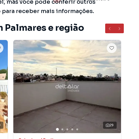
el, mas você pode conferir outros
o para receber mais informações.
m Palmares e região
0
29