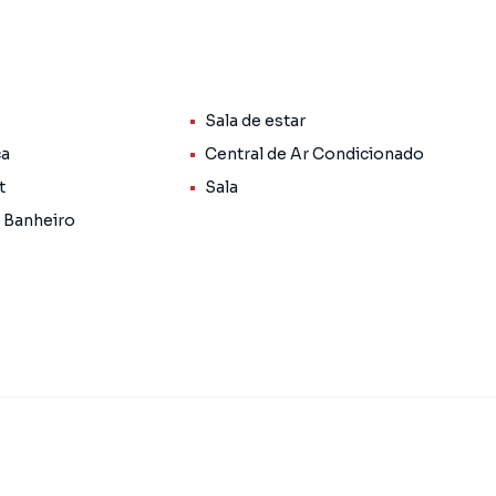
s, proporcionando mais funcionalidade ao dia a dia. A
 bancada em granito, garantindo beleza e praticidade
Sala de estar
ca
Central de Ar Condicionado
t
Sala
 Banheiro