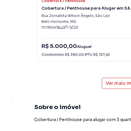
Cobertura / Penthouse
Cobertura / Penthouse para Alugar em Sã
Luiz
Rua Jornalista Wilson Ângelo
,
São Luiz
Belo Horizonte
,
MG
180
m²
3
3
3
R$ 5.000,00
Aluguel
Condomínio
R$ 390,00
·
IPTU
R$ 157,42
Ver mais i
Sobre o imóvel
Cobertura / Penthouse para alugar com 3 quartos