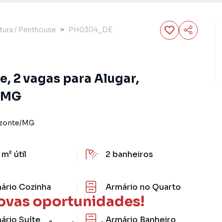
tura / Penthouse
PH0304_DE
e, 2 vagas para Alugar,
, MG
izonte
/
MG
 m²
útil
2
banheiros
ário Cozinha
Armário no Quarto
ovas oportunidades!
ário Suíte
Armário Banheiro