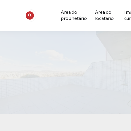
Área do
Área do
Im
proprietário
locatário
cur