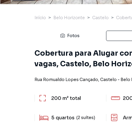
Início
Belo Horizonte
Castelo
Cobertu
Fotos
Cobertura para Alugar com 
vagas, Castelo, Belo Hori
Rua Romualdo Lopes Cançado
,
Castelo
-
Belo 
200 m²
total
200
5
quartos
Arm
(2 suítes)