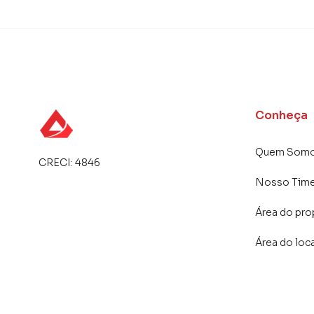
atender proprietários e inquilinos.
Conheça
Quem Som
CRECI:
4846
Nosso Tim
Área do pro
Área do loc