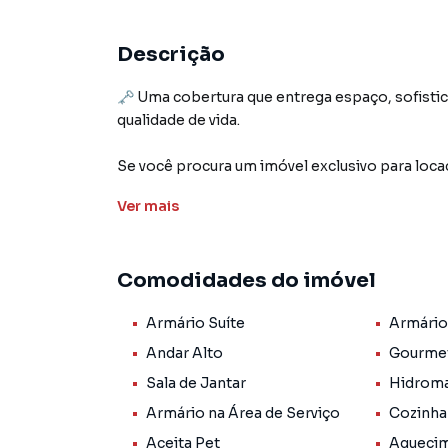
Descrição
🗝️ Uma cobertura que entrega espaço, sofistic
qualidade de vida.
Se você procura um imóvel exclusivo para loca
faz a diferença: ambientes amplos, excelente 
Ver
mais
perfeita para aproveitar os melhores moment
São 5 quartos, sendo 2 suítes, salas amplas e 
Comodidades do imóvel
de serviço independente, aquecimento solar, 3
Armário Suíte
Armário
No segundo pavimento, o grande destaque fica 
privativa, churrasqueira, sala de apoio e um a
Andar Alto
Gourme
conforto e privacidade.
Sala de Jantar
Hidrom
Armário na Área de Serviço
Cozinha
O condomínio ainda oferece salão de festas, p
comodidade para o dia a dia.
Aceita Pet
Aquecim