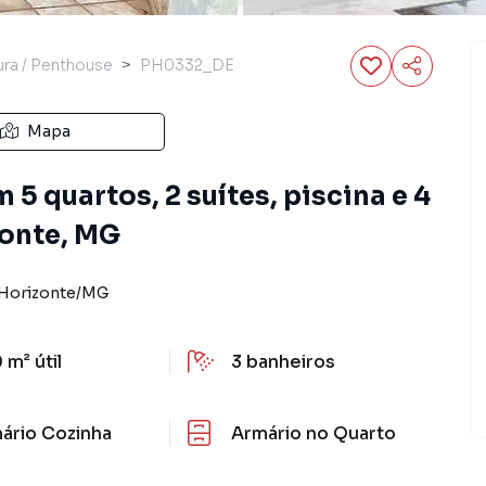
ra / Penthouse
PH0332_DE
Mapa
5 quartos, 2 suítes, piscina e 4
zonte, MG
Horizonte
/
MG
 m²
útil
3
banheiros
ário Cozinha
Armário no Quarto