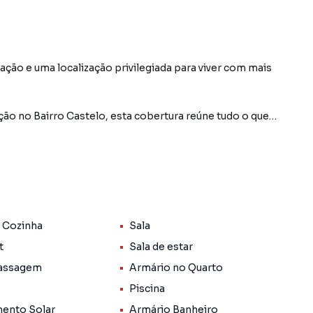
ação e uma localização privilegiada para viver com mais
ção no Bairro Castelo, esta cobertura reúne tudo o que
padrão de acabamento e uma área de lazer privativa
os!
iluminadas para dois ambientes, cozinha funcional, área
 banheiros e 4 vagas de garagem.
 Cozinha
Sala
por conta da área de lazer exclusiva, com piscina
mplo espaço ideal para receber familiares e amigos com
t
Sala de estar
assagem
Armário no Quarto
Piscina
iscina e churrasqueira, proporcionando ainda mais
ento Solar
Armário Banheiro