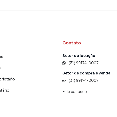
Contato
Setor de locação
os
(31) 99174-0007
e
Setor de compra e venda
prietário
(31) 99174-0007
atário
Fale conosco