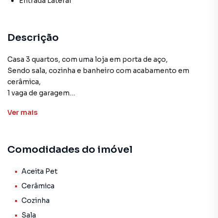
Entrada Lateral
Descrição
Casa 3 quartos, com uma loja em porta de aço,
Sendo sala, cozinha e banheiro com acabamento em
cerâmica,
1 vaga de garagem
varanda e área de serviço,
Ver
mais
quintal bem amplo,
imóvel ideal para reforma ou construção
Galpão ou prédio-
Comodidades do imóvel
Localização com fácil acesso avenida Doutor Cristiano
Machado, avenida Portugal , avenida Dom Pedro I ,ao
Aceita Pet
Centro comercial do bairro São Bernardo, ao Centro
Cerâmica
Administrativo, aeroporto da Pampulha, Escolas, Posto de
Cozinha
Saúde, etc.
Sala