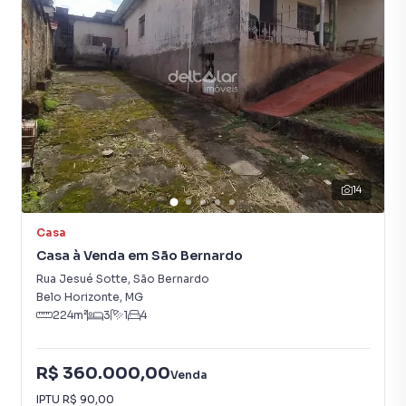
14
Casa
Casa à Venda em São Bernardo
Rua Jesué Sotte
,
São Bernardo
Belo Horizonte
,
MG
224
m²
3
1
4
R$ 360.000,00
Venda
IPTU
R$ 90,00