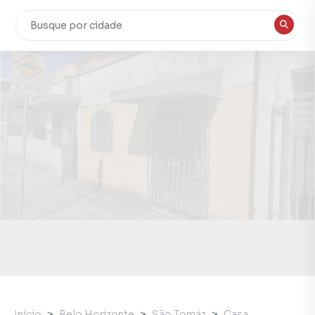
Início
Belo Horizonte
São Tomáz
Casa