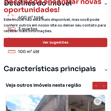
Você pode encontrar novas
Detalhes do imóvel
oportunidades!
400 m²
total
Este imóvel não está mais disponível, mas você pode
conferir outros em nosso site ou deixar seu contato para
3
quartos
receber mais informações.
1
banheiro
Ver sugestões
100 m²
útil
Características principais
Veja outros imóveis nesta região