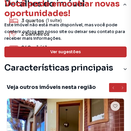
Você pode encontrar novas
Detalhes do imóvel
oportunidades!
3
quartos
(1 suíte)
Este imóvel não está mais disponível, mas você pode
conferir outros em nosso site ou deixar seu contato para
2
banheiros
receber mais informações.
240 m²
útil
Ver sugestões
Características principais
Sala de estar
Veja outros imóveis nesta região
Cozinha
Varanda
Aceita Pet