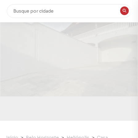
Início
Belo Horizonte
Heliópolis
Casa