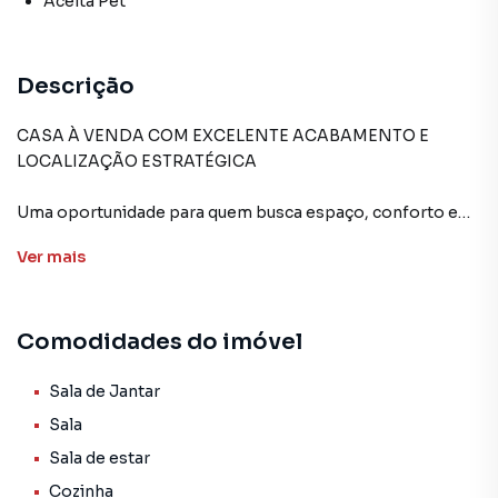
Aceita Pet
Descrição
CASA À VENDA COM EXCELENTE ACABAMENTO E
LOCALIZAÇÃO ESTRATÉGICA
Uma oportunidade para quem busca espaço, conforto e
praticidade em uma das regiões de fácil acesso da cidade.
Ver
mais
🏡
O imóvel conta com:
Comodidades do imóvel
• 3 quartos bem distribuídos, sendo dois amplos e um
ainda maior, com possibilidade de adaptação para segunda
sala, escritório ou ambiente de convivência;
Sala de Jantar
• 2 banheiros espaçosos, incluindo uma suíte com
Sala
banheira;
Sala de estar
• Sala para dois ambientes com teto rebaixado em gesso e
Cozinha
iluminação em LED;