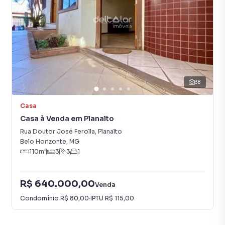
Cerâmica
38
Casa
Casa à Venda em Planalto
Rua Doutor José Ferolla
,
Planalto
Belo Horizonte
,
MG
110
m²
3
3
1
R$ 640.000,00
Venda
Condomínio
R$ 80,00
·
IPTU
R$ 115,00