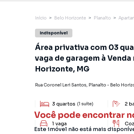
Início
Belo Horizonte
Planalto
Aparta
Indisponível
Área privativa com 03 qua
vaga de garagem à Venda n
Horizonte, MG
Rua Coronel Leri Santos
,
Planalto
-
Belo Horiz
3
quartos
2
b
(1 suíte)
Você pode encontrar n
1
vaga
Coz
Este imóvel não está mais disponív