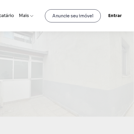
catário
Mais
Entrar
Anuncie seu imóvel