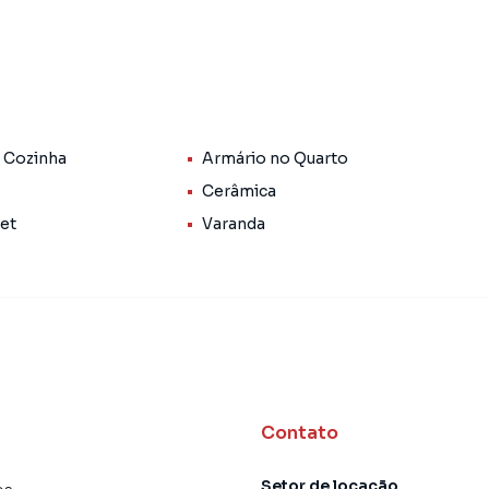
 Cozinha
Armário no Quarto
Cerâmica
Pet
Varanda
e grande).
s que precisar sem ter que sair da região.
Contato
.
Setor de locação