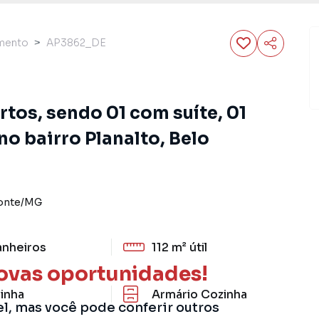
mento
AP3862_DE
rtos, sendo 01 com suíte, 01
o bairro Planalto, Belo
onte
/
MG
anheiros
112 m²
útil
ovas oportunidades!
inha
Armário Cozinha
el, mas você pode conferir outros