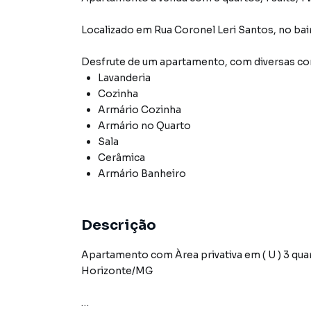
Localizado
em
Rua Coronel Leri Santos
,
no bai
Desfrute de
um apartamento
, com diversas 
Lavanderia
Cozinha
Armário Cozinha
Armário no Quarto
Sala
Cerâmica
Armário Banheiro
Descrição
Apartamento com Àrea privativa em ( U ) 3 quartos, 2 banheiros, 1 suíte, 95 m², bairro Planalto - Belo
Horizonte/MG