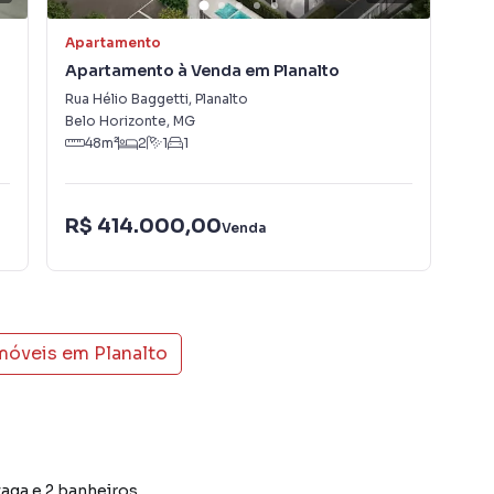
Apartamento
Apa
Apartamento à Venda em Planalto
Ap
Rua Hélio Baggetti
,
Planalto
Rua
Belo Horizonte
,
MG
Bel
48
m²
2
1
1
R$
R$ 414.000,00
Venda
Con
imóveis em
Planalto
vaga e 2 banheiros.