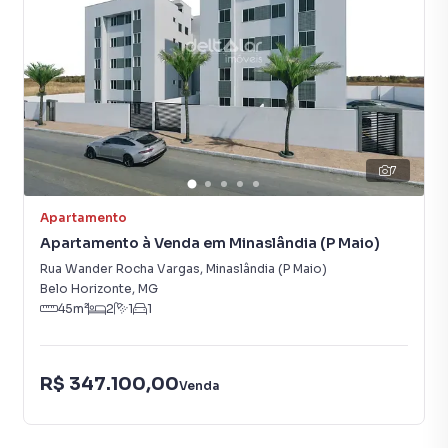
Entrada Lateral
7
Apartamento
Apartamento à Venda em Minaslândia (P Maio)
Rua Wander Rocha Vargas
,
Minaslândia (P Maio)
Belo Horizonte
,
MG
45
m²
2
1
1
R$ 347.100,00
Venda