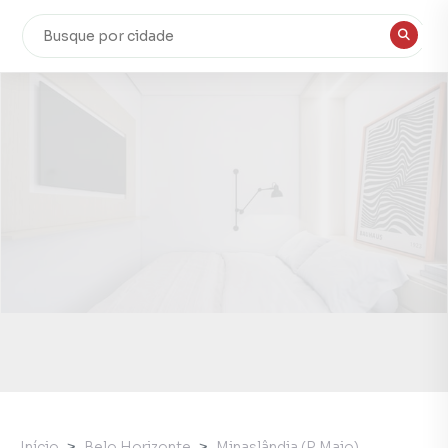
Início
Belo Horizonte
Minaslândia (P Maio)