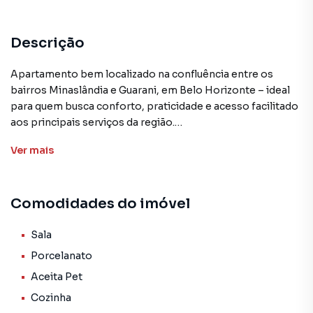
Descrição
Apartamento bem localizado na confluência entre os
bairros Minaslândia e Guarani, em Belo Horizonte – ideal
para quem busca conforto, praticidade e acesso facilitado
aos principais serviços da região.
Ver
mais
Principais características do apartamento:
• 2 quartos — acomodação adequada para casal, filhos ou
mesmo escritório em casa.
Comodidades do imóvel
• 1 vaga de garagem — vantagem importante em regiões
urbanas com mobilidade reduzida.
• Sala para dois ambientes — permite flexibilidade no
Sala
layout: estar e jantar ou home office integrado.
Porcelanato
• Cozinha + área de serviço (“área de tanque”) —
Aceita Pet
organização funcional para o cotidiano.
Cozinha
• Banheiro social — atende aos dois quartos e à área