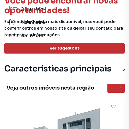
Você pode encontrar novas
oportunidades!
2
quartos
Este imóvel não está mais disponível, mas você pode
1
banheiro
conferir outros em nosso site ou deixar seu contato para
receber mais informações.
45 m²
útil
Ver sugestões
1
vaga
Características principais
Sala
Veja outros imóveis nesta região
Porcelanato
Aceita Pet
Cozinha