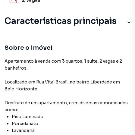
2
vagas
Características principais
Armário no Quarto
Armário Banheiro
Sobre o imóvel
Elevador
Apartamento à venda com 3 quartos, 1 suite, 2 vagas e 2
banheiros.
Armário Cozinha
Localizado
em
Rua Vital Brasil
,
no bairro Liberdade
em
Circuito Interno TV
Belo Horizonte
.
Desfrute de
um apartamento
, com diversas comodidades
como:
Piso Laminado
Porcelanato
Lavanderia