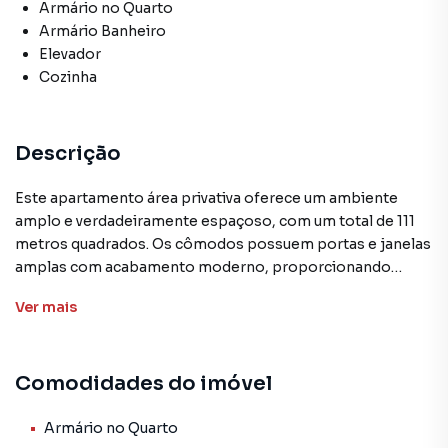
Armário no Quarto
Armário Banheiro
Elevador
Cozinha
Descrição
Este apartamento área privativa oferece um ambiente
amplo e verdadeiramente espaçoso, com um total de 111
metros quadrados. Os cômodos possuem portas e janelas
amplas com acabamento moderno, proporcionando
luminosidade natural e ventilação. A sala é generosa e
Ver
mais
permite acomodar mais de dois ambientes, criando um
espaço perfeito para receber amigos e familiares. Além
disso, o apartamento possui uma excelente área externa
Comodidades do imóvel
bastante agradável, ideal para relaxamento e lazer.
A cozinha segue o conceito americano, integrada à sala,
Armário no Quarto