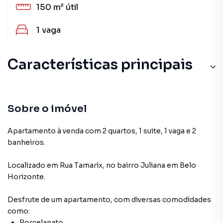
150 m²
útil
1
vaga
Características principais
Armário Cozinha
Ar-Condicionado
Sobre o imóvel
Porcelanato
Apartamento à venda com 2 quartos, 1 suite, 1 vaga e 2
banheiros.
Armário no Quarto
Localizado
em
Rua Tamarix
,
no bairro Juliana
em Belo
Decorado
Horizonte
.
Desfrute de
um apartamento
, com diversas comodidades
como:
Porcelanato