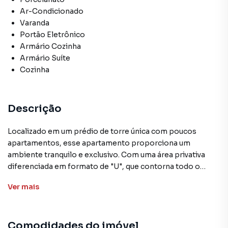
Ar-Condicionado
Varanda
Portão Eletrônico
Armário Cozinha
Armário Suíte
Cozinha
Descrição
Localizado em um prédio de torre única com poucos
apartamentos, esse apartamento proporciona um
ambiente tranquilo e exclusivo. Com uma área privativa
diferenciada em formato de "U", que contorna todo o
imóvel, o apartamento é perfeito para quem valoriza
Ver
mais
espaço e privacidade.
O imóvel conta com uma ampla sala que acomoda dois
Comodidades do imóvel
ambientes e os dois quartos possuem armários