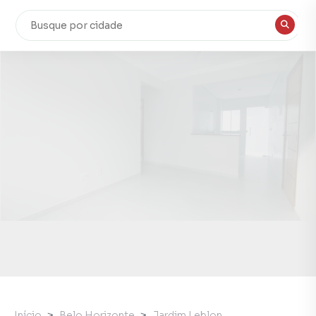
Início
Belo Horizonte
Jardim Leblon