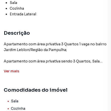
Sala
Cozinha
Entrada Lateral
Descrição
Apartamento com área privativa 3 Quartos 1 vaga no bairro
Jardim Leblon/Região da Pampulha;
Apartamento com área privativa sendo 3 Quartos, Sala
para 2 ambientes, Cozinha, Banheiro Social, área de tanque
Ver
mais
e 1 vaga de garagem;
Localização com fácil acesso avenida Portugal e avenida
Comodidades do imóvel
Dom Pedro I, ao Centro Administrativo próximo aos
Supermercados, ao Centro Comercial do bairro
Copacabana, a 3 minutos da LAGOA DA PAMPULHA,
Sala
próximo a Escolas, ‘Posto de Saúde etc;
Cozinha