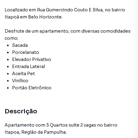
Sala
Localizado
em
Rua Gumercindo Couto E Silva
,
no bairro
Elevador
Itapoã
em Belo Horizonte
.
Desfrute de
um apartamento
, com diversas comodidades
como:
Sacada
Porcelanato
Elevador Privativo
Entrada Lateral
Aceita Pet
Vinílico
Portão Eletrônico
Descrição
Apartamento com 3 Quartos suíte 2 vagas no bairro
Itapoa, Região da Pampulha;