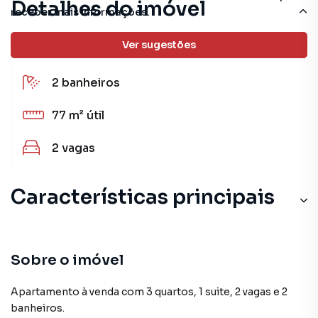
Detalhes do imóvel
receber mais informações.
Ver sugestões
3
quartos
(1 suíte)
2
banheiros
77 m²
útil
2
vagas
Características principais
Entrada Lateral
Aceita Pet
Sobre o imóvel
Porcelanato
Apartamento à venda com 3 quartos, 1 suite, 2 vagas e 2
banheiros.