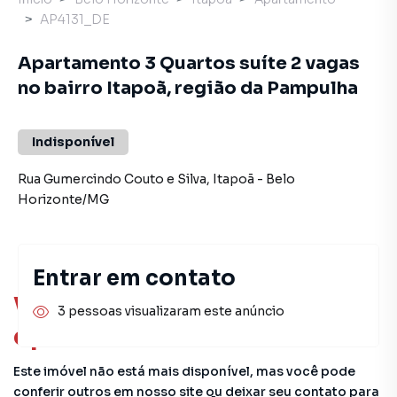
AP4131_DE
Apartamento 3 Quartos suíte 2 vagas
no bairro Itapoã, região da Pampulha
Indisponível
Rua Gumercindo Couto e Silva
,
Itapoã
-
Belo
Horizonte
/
MG
Entrar em contato
Você pode encontrar novas
3 pessoas visualizaram este anúncio
oportunidades!
Este imóvel não está mais disponível, mas você pode
conferir outros em nosso site ou deixar seu contato para