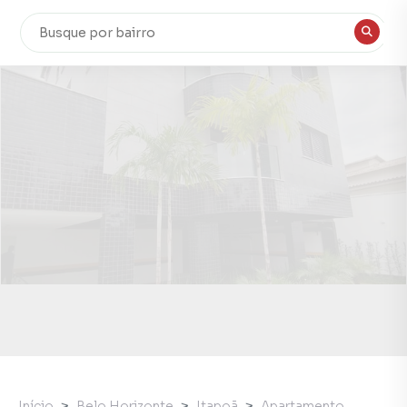
Início
Belo Horizonte
Itapoã
Apartamento