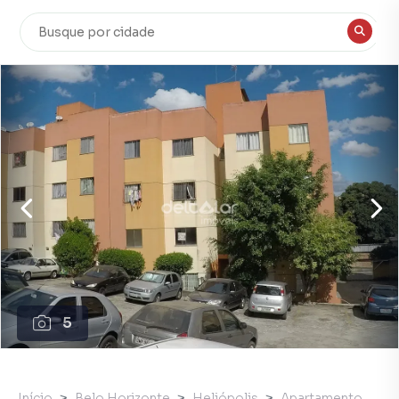
5
Início
Belo Horizonte
Heliópolis
Apartamento