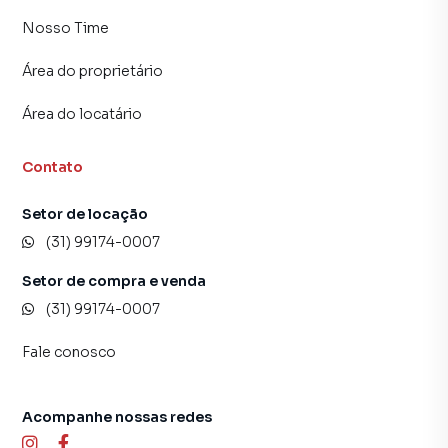
central de atendimento preparada para atender
Nosso Time
proprietários e inquilinos.
Área do proprietário
Área do locatário
Contato
Setor de locação
(31) 99174-0007
Setor de compra e venda
(31) 99174-0007
Fale conosco
Acompanhe nossas redes