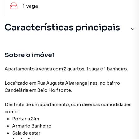
1
vaga
Características principais
Armário Banheiro
Sala de estar
Sobre o imóvel
Aceita Pet
Apartamento à venda com 2 quartos, 1 vaga e 1 banheiro.
Portaria 24h
Localizado
em
Rua Augusta Alvarenga Inez
,
no bairro
Candelária
em Belo Horizonte
.
Portão Eletrônico
Desfrute de
um apartamento
, com diversas comodidades
como:
Portaria 24h
Armário Banheiro
Sala de estar