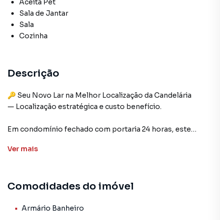
Aceita Pet
Sala de Jantar
Sala
Cozinha
Descrição
🔑 Seu Novo Lar na Melhor Localização da Candelária
— Localização estratégica e custo benefício.
Em condomínio fechado com portaria 24 horas, este
imóvel reúne segurança, conforto e praticidade para toda a
Ver
mais
família.
• 2 quartos
Comodidades do imóvel
• Sala ampla para dois ambientes
• Banheiro completo com box e armário
• Cozinha espaçosa, arejada e recém-reformada
Armário Banheiro
• Área de serviço com divisória