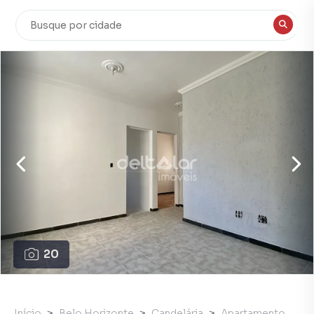
20
Início
Belo Horizonte
Candelária
Apartamento