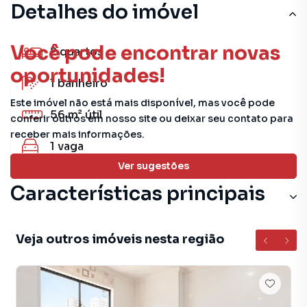
Detalhes do imóvel
Você pode encontrar novas
2
quartos
oportunidades!
1
banheiro
Este imóvel não está mais disponível, mas você pode
56 m²
útil
conferir outros em nosso site ou deixar seu contato para
receber mais informações.
1
vaga
Ver sugestões
Características principais
Armário no Quarto
Veja outros imóveis nesta região
Aceita Pet
Elevador