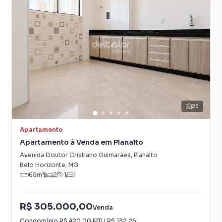
Armário Cozinha
Portão Eletrônico
26
Apartamento
Apartamento à Venda em Planalto
Avenida Doutor Cristiano Guimarães
,
Planalto
Belo Horizonte
,
MG
65
m²
2
1
1
R$ 305.000,00
Venda
Condomínio
R$ 420,00
·
IPTU
R$ 132,25