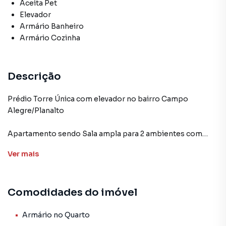
Aceita Pet
Elevador
Armário Banheiro
Armário Cozinha
Descrição
Prédio Torre Única com elevador no bairro Campo
Alegre/Planalto
Apartamento sendo Sala ampla para 2 ambientes com
painel,
Ver
mais
02 Quartos sendo um com armários,
01 Cozinha com armários planejados,
01 Banheiro Social com armários e box blindex.
Comodidades do imóvel
Área de tanque,
01 vaga de garagem demarcada coberta,
01 Elevador
Armário no Quarto