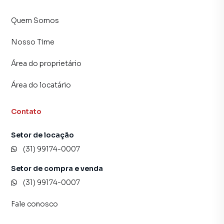
central de atendimento preparada para atender
Quem Somos
proprietários e inquilinos.
Nosso Time
Área do proprietário
Área do locatário
Contato
Setor de locação
(31) 99174-0007
Setor de compra e venda
(31) 99174-0007
Fale conosco