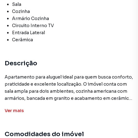
Sala
Cozinha
Armário Cozinha
Circuito Interno TV
Entrada Lateral
Cerâmica
Descrição
Apartamento para aluguel ideal para quem busca conforto,
praticidade e excelente localização. O imóvel conta com
sala ampla para dois ambientes, cozinha americana com
armários, bancada em granito e acabamento em cerâmica,
além de área de serviço separada, trazendo mais
Ver
mais
organização ao dia a dia. São 3 quartos amplos, arejados e
com piso em porcelanato, sendo um deles com varanda,
proporcionando ótima ventilação e iluminação natural
Comodidades do imóvel
com sol da manhã.