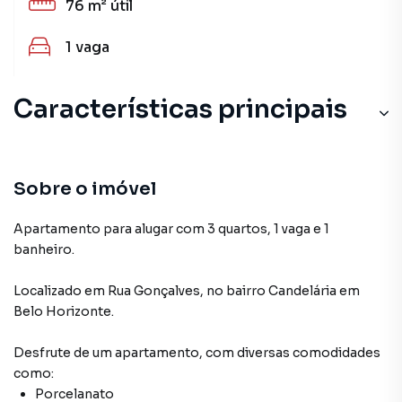
76 m²
útil
1
vaga
Características principais
Sala
Cozinha
Sobre o imóvel
Armário Cozinha
Apartamento para alugar com 3 quartos, 1 vaga e 1
banheiro.
Entrada Lateral
Localizado
em
Rua Gonçalves
,
no bairro Candelária
em
Porcelanato
Belo Horizonte
.
Desfrute de
um apartamento
, com diversas comodidades
como:
Porcelanato