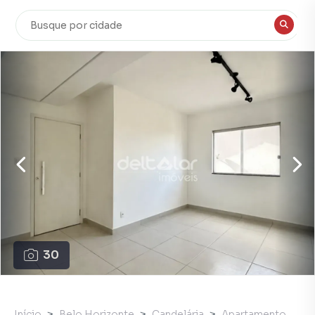
30
Início
Belo Horizonte
Candelária
Apartamento