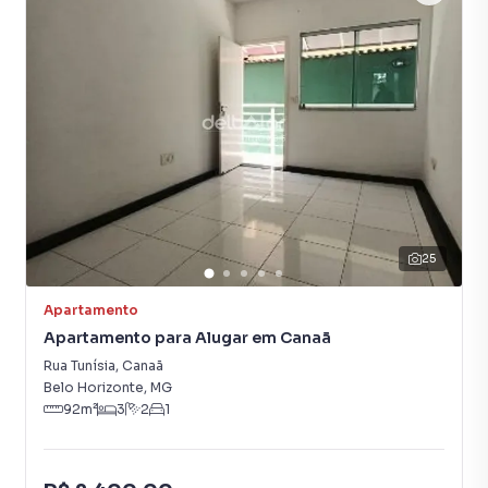
Circuito Interno TV
Portaria 24h
25
Apartamento
Apartamento para Alugar em Canaã
Rua Tunísia
,
Canaã
Belo Horizonte
,
MG
92
m²
3
2
1