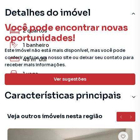
Detalhes do imóvel
Você pode encontrar novas
2
quartos
oportunidades!
1
banheiro
Este imóvel não está mais disponível, mas você pode
conferir outros em nosso site ou deixar seu contato para
45 m²
útil
receber mais informações.
1
vaga
Ver sugestões
Características principais
Portão Eletrônico
Veja outros imóveis nesta região
Playground
Churrasqueira