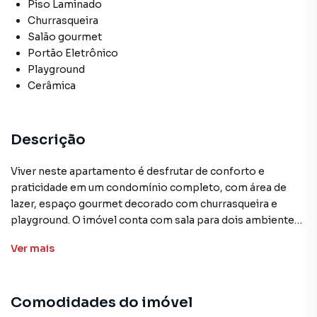
Piso Laminado
Churrasqueira
Salão gourmet
Portão Eletrônico
Playground
Cerâmica
Descrição
Viver neste apartamento é desfrutar de conforto e
praticidade em um condomínio completo, com área de
lazer, espaço gourmet decorado com churrasqueira e
playground. O imóvel conta com sala para dois ambientes
integrada à cozinha americana, dois quartos, banheiro
Ver
mais
social e uma vista livre e definitiva da região, trazendo
bem-estar no dia a dia. O prédio possui portaria e
monitoramento 24 horas, além de água e luz
Comodidades do imóvel
individualizados, garantindo segurança e comodidade. A