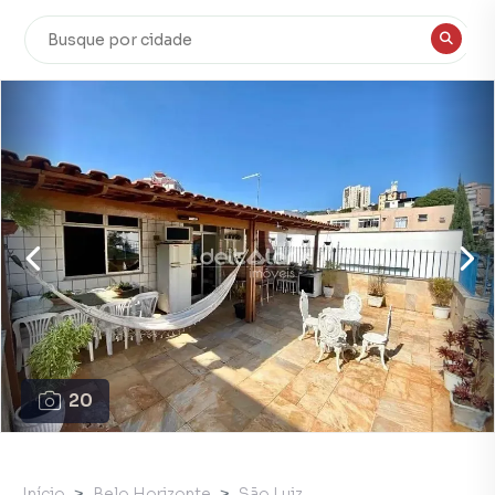
20
Início
Belo Horizonte
São Luiz