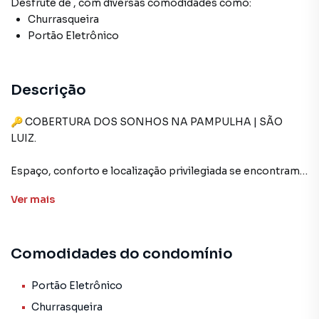
Desfrute de
, com diversas comodidades como:
Churrasqueira
Portão Eletrônico
Descrição
🔑 COBERTURA DOS SONHOS NA PAMPULHA | SÃO
LUIZ.
Espaço, conforto e localização privilegiada se encontram
nesta incrível cobertura de 180m², perfeita para quem
Ver
mais
deseja viver com mais qualidade de vida em uma das
regiões mais valorizadas de Belo Horizonte.
Comodidades do condomínio
Com ambientes amplos e bem distribuídos, o imóvel
conta com 3 quartos, sendo 1 suíte, armários planejados, 3
salas aconchegantes, cozinha funcional, varanda, lavabo,
Portão Eletrônico
DCE e uma área que oferece inúmeras possibilidades para
Churrasqueira
receber amigos e criar momentos especiais em família.