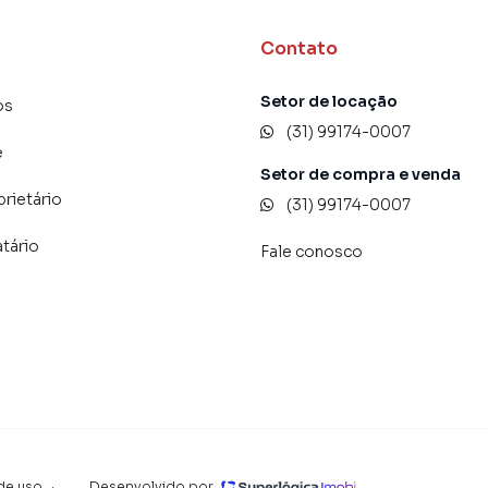
Contato
Setor de locação
os
(31) 99174-0007
e
Setor de compra e venda
prietário
(31) 99174-0007
atário
Fale conosco
de uso
·
Desenvolvido por