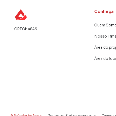
Conheça
Quem Som
CRECI:
4846
Nosso Tim
Área do pro
Área do loc
©
Deltalar Imóveis
.
Todos os direitos reservados.
·
Termos 