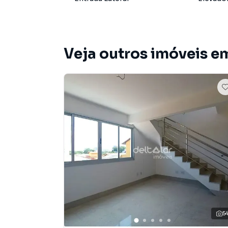
1 Terraço com vista Panorâmica,
1 Elevador até o 2° Pavimento;
3 Vagas sob pilotis;
Veja outros imóveis em
Localização com fácil acesso a Avenida Doutor 
Supermercados, Caixa Econômica Federal, Ban
Cristiano Machado, Avenida Dom Pedro I, Shop
FAMINAS E UNIFENAS, e 3 minutos a Orla da 
Agende uma visita com nosso corretor;
Cobertura / Penthouse para Venda em região va
encontrou o que procurava ou deseja mais in
Horizonte? Entre em contato com nossa equipe
A Deltalar Imóveis tem mais opções de aparta
5
terrenos, lojas e barracões para venda ou l