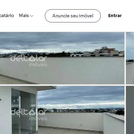
catário
Mais
Entrar
Anuncie seu imóvel