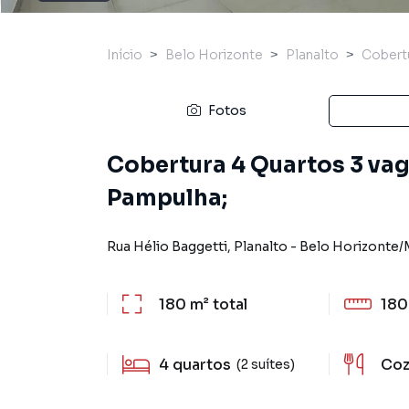
Início
Belo Horizonte
Planalto
Cobert
Fotos
Cobertura 4 Quartos 3 vag
Pampulha;
Rua Hélio Baggetti
,
Planalto
-
Belo Horizonte
/
180 m²
total
180
4
quartos
Coz
(2 suítes)