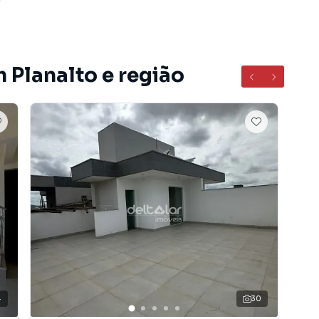
 Planalto e região
Cristiano Guimarães, Centro comercial , Padaria ,
co Bradesco, Parque Lagoa do Nado, Drogarias Avenida
ping Estação, ao Centro administrativo, Faculdade
Pampulha;
lorizada do bairro Planalto, em Belo Horizonte. Não
formações sobre Cobertura / Penthouse em Belo
 pelo telefone (31) 99174-0007.
mentos, casas residenciais e comerciais, sobrados,
4
30
ocação, além de empreendimentos em construção ou