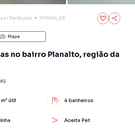
ura / Penthouse
PH0140_DE
Mapa
as no bairro Planalto, região da
MG
 m²
útil
4
banheiros
inha
Aceita Pet