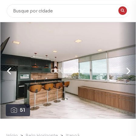
51
Início
Belo Horizonte
Itapoã