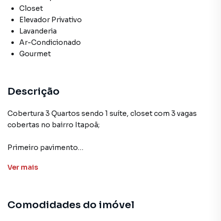
Closet
Elevador Privativo
Lavanderia
Ar-Condicionado
Gourmet
Descrição
Cobertura 3 Quartos sendo 1 suíte, closet com 3 vagas
cobertas no bairro Itapoã;
Primeiro pavimento
1 sala de estar para dois ambientes;
Ver
mais
1 cozinha americana com bancada em granito;
Sendo composta por 3 quartos com armários, sendo 1
suíte;
Comodidades do imóvel
1 banheiro social;