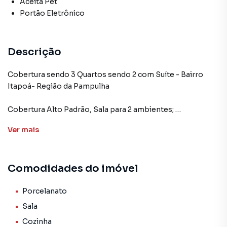
Aceita Pet
Portão Eletrônico
Descrição
Cobertura sendo 3 Quartos sendo 2 com Suíte - Bairro
Itapoá- Região da Pampulha
Cobertura Alto Padrão, Sala para 2 ambientes;
-Cozinha americana;
Ver
mais
-Banheiros Social com acabamentos de alto padrão;
-3 Quartos sendo 2 com Suíte;
-Banheiros da Suíte com acabamentos de alto padrão;
Comodidades do imóvel
-2 vagas sob pilotis;
-Terraço ampla com vista Panorâmica
Porcelanato
Sala
Prédio com fachada moderna 100% revestida, elevador
Cozinha
social, gás canalizado, pré-disposição para aquecimento