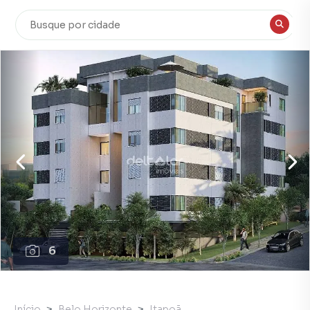
6
Início
Belo Horizonte
Itapoã