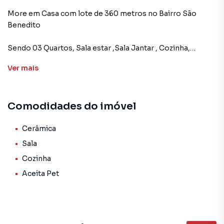
More em Casa com lote de 360 metros no Bairro São
Benedito
Sendo 03 Quartos, Sala estar ,Sala Jantar , Cozinha,
Banheiro Social, Área de Tanque, e quintal Grande.
Ver
mais
Localizado próximo ao Centro Comercial, supermercado
,padaria, drogarias ,escola e a avenida Brasília.
Comodidades do imóvel
Agende uma visita com nosso corretor
Cerâmica
Sala
Casa para Venda em região valorizada do bairro São
Cozinha
Benedito, em Santa Luzia. Não encontrou o que procurava
Aceita Pet
ou deseja mais informações sobre Casa em Santa Luzia?
Entre em contato com nossa equipe pelo telefone (31)
99174-0007.
A Deltalar Imóveis tem mais opções de apartamentos,