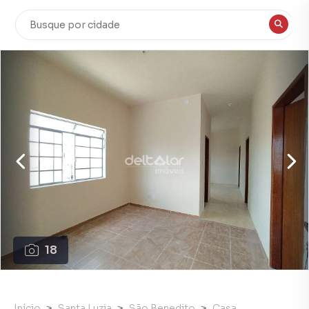
18
Início
Santa Luzia
São Benedito
Casa