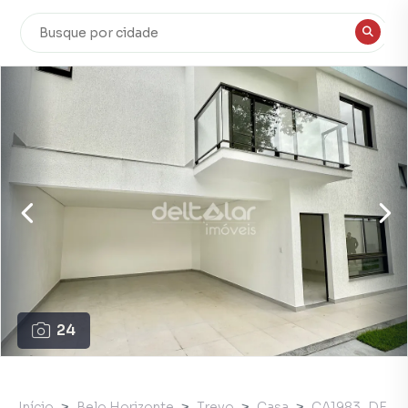
24
Início
Belo Horizonte
Trevo
Casa
CA1983_DE