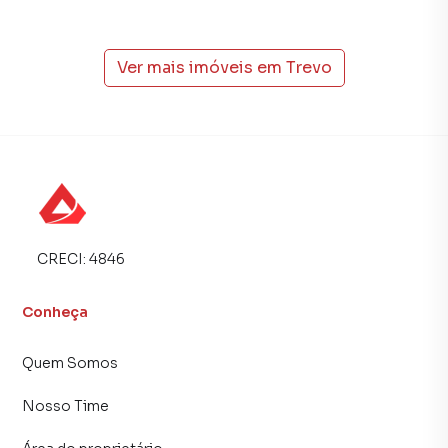
tradicionais. Já vendemos e locamos diversos imóveis em
Belo Horizonte, especialmente em Trevo. Isso porque
Ver mais imóveis em
Trevo
temos uma equipe de marketing digital focada em produzir
campanhas específicas para Belo Horizonte, o que
aumenta muito o número de contatos interessados e
tendo como consequência uma maior chance de vender ou
alugar seu imóvel mais rápido. Contamos também com um
time de programadores, corretores treinados e uma
central de atendimento preparada para atender
proprietários e inquilinos.
CRECI:
4846
Conheça
Quem Somos
Nosso Time