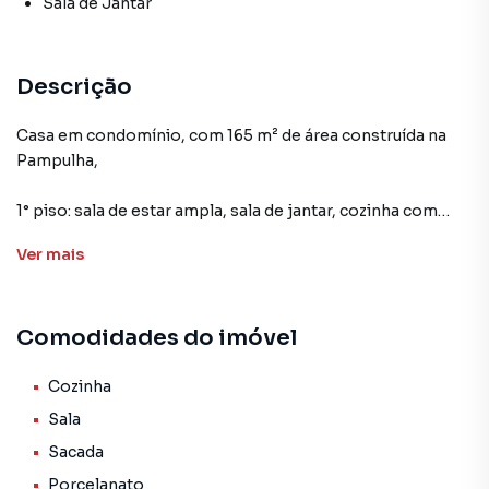
Sala de Jantar
Descrição
Casa em condomínio, com 165 m² de área construída na
Pampulha,
1° piso: sala de estar ampla, sala de jantar, cozinha com
bancada em granito, despensa grande, área de serviço
Ver
mais
coberta, lavabo, garagem para 2 carros, área privativa,
2° piso: 3 quartos sendo 2 suítes com closet, varanda,
Comodidades do imóvel
Acabamento todo em porcelanato premium, bancadas em
granito,
Cozinha
aquecimento solar instalado, preparação para ar
Sala
condicionado nos quartos.
Sacada
Porcelanato
Localização com fácil acesso avenida Otacílio Negrão de