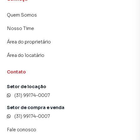
alugar seu imóvel mais rápido. Contamos também com um
time de programadores, corretores treinados e uma
Quem Somos
central de atendimento preparada para atender
proprietários e inquilinos.
Nosso Time
Área do proprietário
Área do locatário
Contato
Setor de locação
(31) 99174-0007
Setor de compra e venda
(31) 99174-0007
Fale conosco