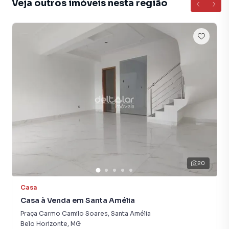
Veja outros imóveis nesta região
alterações sem aviso prévio.
Casa para Venda em região valorizada do bairro Santa
Amélia, em Belo Horizonte. Não encontrou o que
procurava ou deseja mais informações sobre Casa em
Belo Horizonte? Entre em contato com nossa equipe pelo
telefone (31) 99174-0007.
A Deltalar Imóveis tem mais opções de apartamentos,
casas residenciais e comerciais, sobrados, terrenos, lojas
e barracões para venda ou locação, além de
empreendimentos em construção ou lançamentos na
planta em Santa Amélia e em outras regiões de Belo
20
Horizonte. Aqui você encontra milhares de ofertas para
encontrar o imóvel que mais combina com seu estilo de
Casa
vida.
Casa à Venda em Santa Amélia
Praça Carmo Camilo Soares
,
Santa Amélia
Negocie seu imóvel de forma totalmente online, com
Belo Horizonte
,
MG