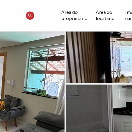
Área do
Área do
Im
proprietário
locatário
cur