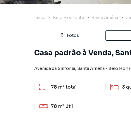
Início
Belo Horizonte
Santa Amélia
Ca
Fotos
Casa padrão à Venda, San
Avenida da Sinfonia
,
Santa Amélia
-
Belo Hori
78 m²
total
3
q
78 m²
útil