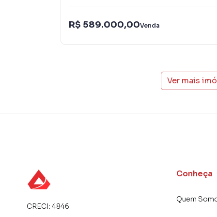
específicas para Belo Horizonte, o que aumen
como consequência uma maior chance de vend
R$ 589.000,00
Venda
com um time de programadores, corretores tr
atender proprietários e inquilinos.
Ver mais im
Conheça
Quem Som
CRECI:
4846