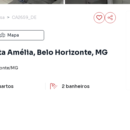
sa
CA2659_DE
Mapa
ta Amélia, Belo Horizonte, MG
zonte
/
MG
uartos
2
banheiros