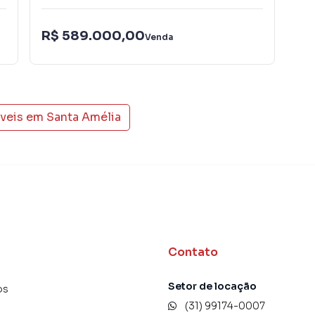
ta muito o número de contatos interessados e tendo
R$
er ou alugar seu imóvel mais rápido. Contamos também
R$ 589.000,00
Venda
einados e uma central de atendimento preparada para
IPT
óveis em
Santa Amélia
Contato
Setor de locação
os
(31) 99174-0007