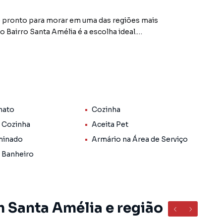
e pronto para morar em uma das regiões mais
 Bairro Santa Amélia é a escolha ideal.
alto padrão
jados
nato
Cozinha
r familiares e amigos
amente funcional
 Cozinha
Aceita Pet
do.
minado
Armário na Área de Serviço
 Banheiro
 oferece acesso rápido a supermercados, restaurantes,
ura da região. Rua tranquila, residencial e com excelente
m Santa Amélia e região
ro Santa Amélia, em Belo Horizonte. Não encontrou o