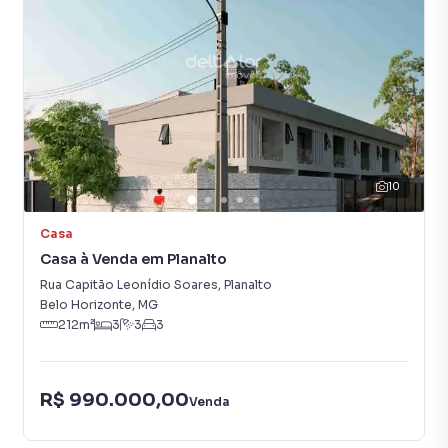
10
Casa
Casa à Venda em Planalto
Rua Capitão Leonídio Soares
,
Planalto
Belo Horizonte
,
MG
212
m²
3
3
3
R$ 990.000,00
Venda