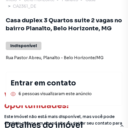
CA2361_DE
Casa duplex 3 Quartos suite 2 vagas no
bairro Planalto, Belo Horizonte, MG
Indisponível
Rua Pastor Abreu
,
Planalto
-
Belo Horizonte
/
MG
Entrar em contato
Você pode encontrar novas
6 pessoas visualizaram este anúncio
oportunidades!
Este imóvel não está mais disponível, mas você pode
Detalhes do imóvel
conferir outros em nosso site ou deixar seu contato para