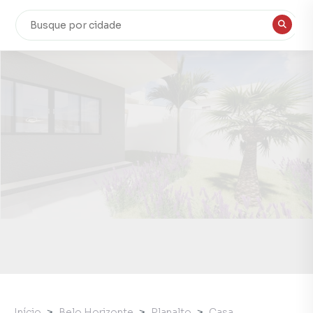
Início
Belo Horizonte
Planalto
Casa