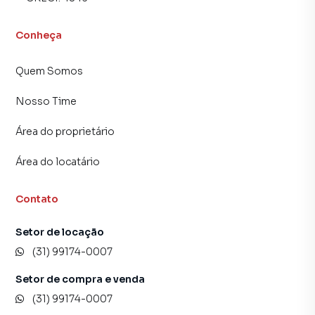
Belo Horizonte, especialmente em Planalto. Isso porque
temos uma equipe de marketing digital focada em produzir
Conheça
campanhas específicas para Belo Horizonte, o que
aumenta muito o número de contatos interessados e
Quem Somos
tendo como consequência uma maior chance de vender ou
alugar seu imóvel mais rápido. Contamos também com um
Nosso Time
time de programadores, corretores treinados e uma
central de atendimento preparada para atender
Área do proprietário
proprietários e inquilinos.
Área do locatário
Contato
Setor de locação
(31) 99174-0007
Setor de compra e venda
(31) 99174-0007