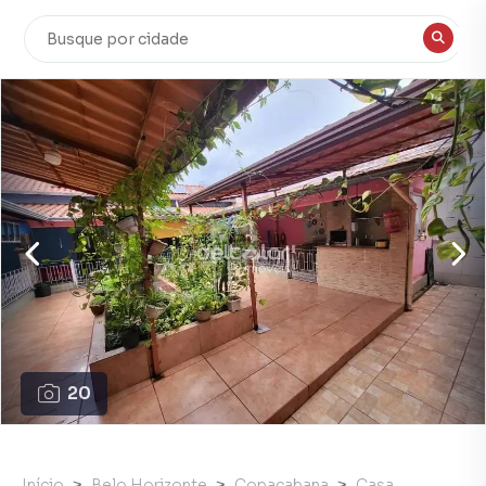
20
Início
Belo Horizonte
Copacabana
Casa