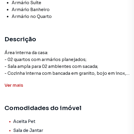
Armário Suíte
Armário Banheiro
Armário no Quarto
Descrição
Área interna da casa:
- 02 quartos com armários planejados;
- Sala ampla para 02 ambientes com sacada;
- Cozinha interna com bancada em granito, bojo em inox,
armários planejados, exaustor e fogão cooktop;
Ver
mais
- Banho social com bancada em granito, armários, box em
vidro temperado e banheira;
- Escritório com mesa e prateleiras;
Comodidades do imóvel
- Corredor de acesso aos quartos;
Piso: porcelanato
Aceita Pet
Cômodo externo:
Sala de Jantar