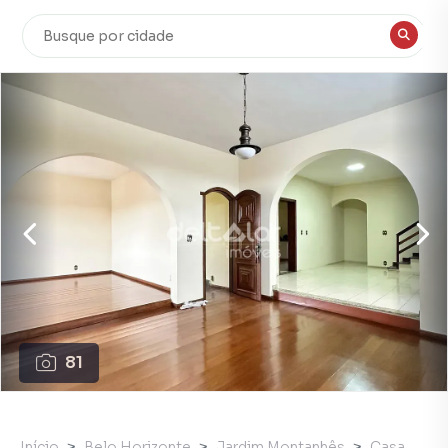
81
Início
Belo Horizonte
Jardim Montanhês
Casa