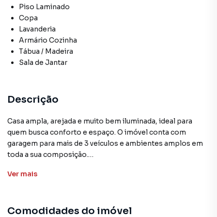
Piso Laminado
Copa
Lavanderia
Armário Cozinha
Tábua / Madeira
Sala de Jantar
Descrição
Casa ampla, arejada e muito bem iluminada, ideal para
quem busca conforto e espaço. O imóvel conta com
garagem para mais de 3 veículos e ambientes amplos em
toda a sua composição.
Ver
mais
No primeiro pavimento, a casa possui uma sala espaçosa
com capacidade para até 3 ambientes, além de copa,
cozinha com armários, 1 quarto suíte, banheiro social, área
Comodidades do imóvel
de serviço e quintal nos fundos.