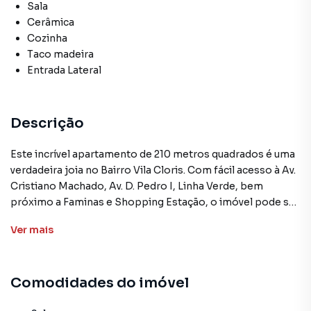
Sala
Cerâmica
Cozinha
Taco madeira
Entrada Lateral
Descrição
Este incrível apartamento de 210 metros quadrados é uma
verdadeira joia no Bairro Vila Cloris. Com fácil acesso à Av.
Cristiano Machado, Av. D. Pedro I, Linha Verde, bem
próximo a Faminas e Shopping Estação, o imóvel pode ser
usado para fins residenciais unifamiliar ou residência
Ver
mais
coletiva de estudantes.
Com quatro quartos grandes, sendo um deles uma suíte,
você e sua família terão todo o espaço e conforto que
Comodidades do imóvel
precisam para viver bem.
A sala de estar é espaçosa e confortável, perfeita para