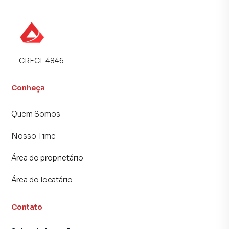
campanhas específicas para Belo Horizonte, o que
aumenta muito o número de contatos interessados e
tendo como consequência uma maior chance de vender ou
alugar seu imóvel mais rápido. Contamos também com um
time de programadores, corretores treinados e uma
CRECI:
4846
central de atendimento preparada para atender
proprietários e inquilinos.
Conheça
Quem Somos
Nosso Time
Área do proprietário
Área do locatário
Contato