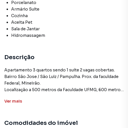
Porcelanato
Armário Suíte
Cozinha
Aceita Pet
Sala de Jantar
Hidromassagem
Descrição
Apartamento 3 quartos sendo 1 suíte 2 vagas cobertas.
Bairro São Jose / São Luiz / Pampulha. Prox. da faculdade
Federal, Mineirão.
Localização a 500 metros da Faculdade UFMG, 600 metros
da Av. Pres. Antônio Carlos, 800 metros do Estádio
Ver
mais
Mineirão, 850 metros da Orla da Lagoa da Pampulha.
Sala para 2 ambientes, cozinha com armários planejados,
Comodidades do imóvel
área de serviço separada, DCE ( quarto e banheiro de