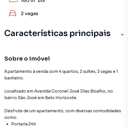
180 m²
útil
2
vagas
Características principais
Armário Suíte
Aceita Pet
Sobre o imóvel
Hidromassagem
Apartamento à venda com 4 quartos, 2 suites, 2 vagas e 1
banheiro.
Com Piso de Granito
Localizado
em
Avenida Coronel José Dias Bicalho
,
no
Armário no Quarto
bairro São José
em Belo Horizonte
.
Desfrute de
um apartamento
, com diversas comodidades
como:
Portaria 24h