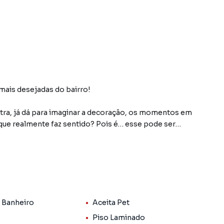
ais desejadas do bairro!
tra, já dá para imaginar a decoração, os momentos em
 que realmente faz sentido? Pois é… esse pode ser
oso, bem iluminado, arejado e em uma das localizações
aticidade e tudo o que facilita o dia a dia!
s de escada;
rantindo mais privacidade e tranquilidade;
 Banheiro
Aceita Pet
tribuídos;
ejados;
Piso Laminado