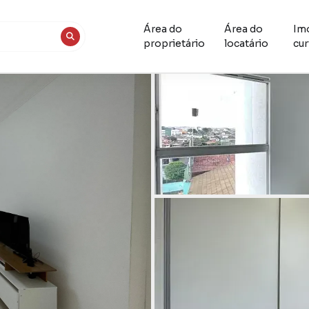
Área do
Área do
Im
proprietário
locatário
cur