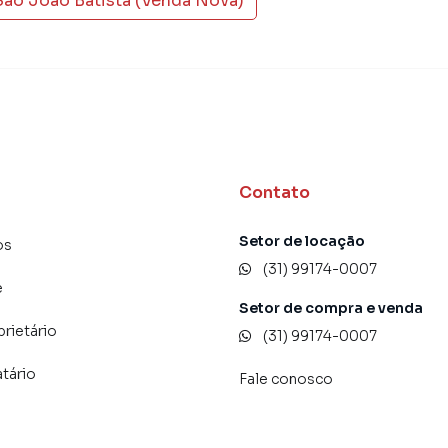
São João Batista (Venda Nova)
rizonte, o que aumenta muito o número de contatos
maior chance de vender ou alugar seu imóvel mais
gramadores, corretores treinados e uma central de
ios e inquilinos.
Contato
Setor de locação
os
(31) 99174-0007
e
Setor de compra e venda
prietário
(31) 99174-0007
atário
Fale conosco