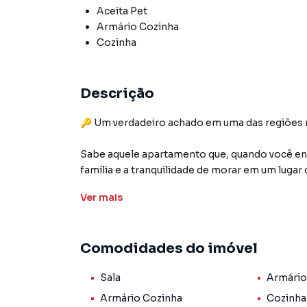
Aceita Pet
Armário Cozinha
Cozinha
Descrição
🔑 Um verdadeiro achado em uma das regiões m
Sabe aquele apartamento que, quando você en
família e a tranquilidade de morar em um lugar
exatamente o que você está procurando! Espaç
Ver
mais
mais desejadas do bairro, ele reúne conforto, pr
Olha só o que ele oferece:
Comodidades do imóvel
• Apartamento no 3º andar, com apenas 2 lance
• Prédio único, com apenas 16 apartamentos, ga
Sala
Armário
• Ambientes amplos, versáteis e muito bem dis
• 2 quartos, sendo um deles com armários plan
Armário Cozinha
Cozinha