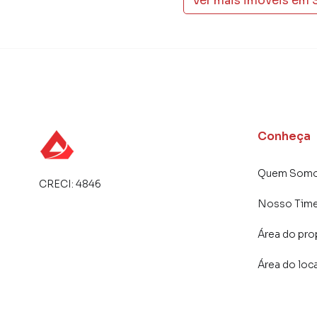
Ver mais imóveis em
produzir campanhas específicas para Belo Ho
interessados e tendo como consequência uma 
rápido. Contamos também com um time de pro
atendimento preparada para atender proprietár
Conheça
Quem Som
CRECI:
4846
Nosso Tim
Área do pro
Área do loc