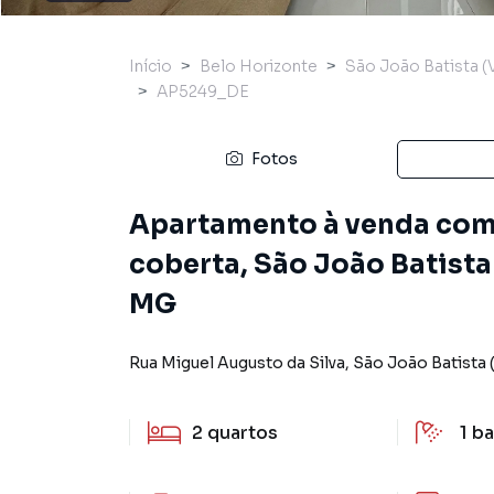
Início
Belo Horizonte
São João Batista 
AP5249_DE
Fotos
Apartamento à venda com 
coberta, São João Batista
MG
Rua Miguel Augusto da Silva
,
São João Batista
2
quartos
1
ba