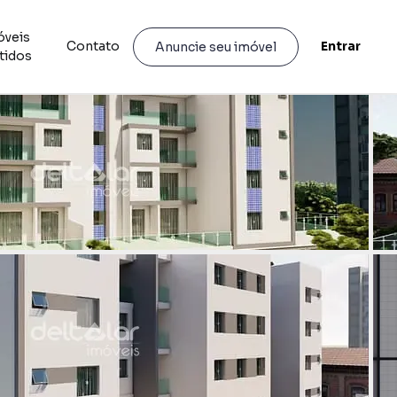
óveis
Contato
Entrar
Anuncie seu imóvel
tidos