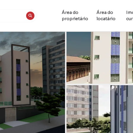
Área do
Área do
Im
proprietário
locatário
cur