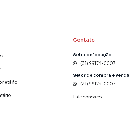
Contato
Setor de locação
os
(31) 99174-0007
e
Setor de compra e venda
prietário
(31) 99174-0007
atário
Fale conosco