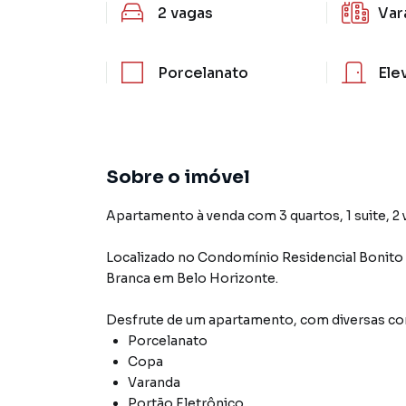
2
vagas
Var
Porcelanato
Ele
Sobre o imóvel
Apartamento à venda com 3 quartos, 1 suite, 2 
Localizado
no Condomínio
Residencial Bonito
Branca
em Belo Horizonte
.
Desfrute de
um apartamento
, com diversas 
Porcelanato
Copa
Varanda
Portão Eletrônico