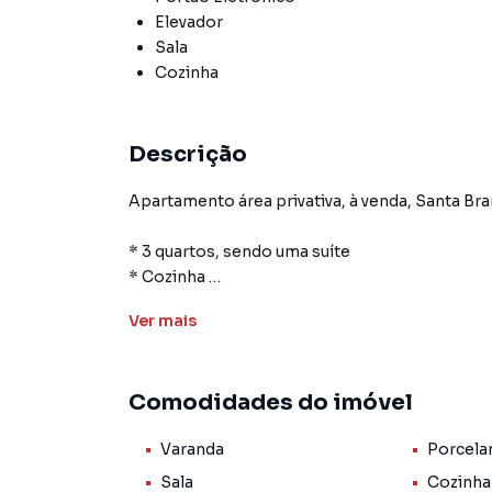
Elevador
Sala
Cozinha
Descrição
Apartamento área privativa, à venda, Santa Branca, Belo Horizonte, MG
* 3 quartos, sendo uma suíte
* Cozinha
* Banheiro social
Ver
mais
* Sala ampla
* 2 vaga de garagem demarcadas e cobertas
Comodidades do imóvel
Prédio:
* Torre Única;
Varanda
Porcela
* Gás canalizado;
* Medidores de água e luz individualizados;
Sala
Cozinha