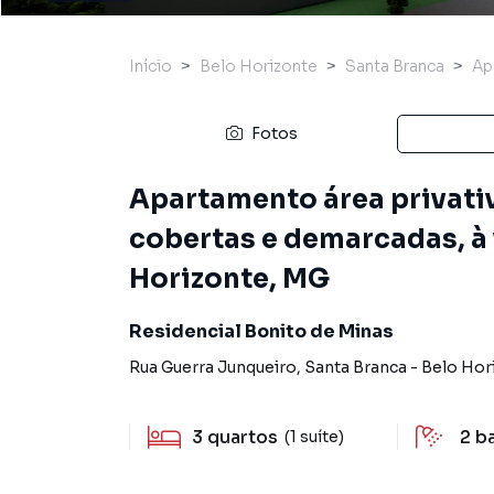
Início
Belo Horizonte
Santa Branca
Ap
Fotos
Apartamento área privativ
cobertas e demarcadas, à 
Horizonte, MG
Residencial Bonito de Minas
Rua Guerra Junqueiro
,
Santa Branca
-
Belo Hor
3
quartos
2
b
(1 suíte)