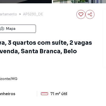
artamento
AP5230_DE
Mapa
a, 3 quartos com suíte, 2 vagas
venda, Santa Branca, Belo
izonte
/
MG
anheiros
71 m²
útil