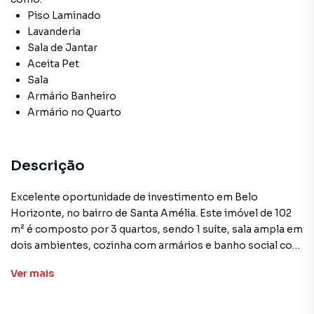
Piso Laminado
Lavanderia
Sala de Jantar
Aceita Pet
Sala
Armário Banheiro
Armário no Quarto
Descrição
Excelente oportunidade de investimento em Belo
Horizonte, no bairro de Santa Amélia. Este imóvel de 102
m² é composto por 3 quartos, sendo 1 suíte, sala ampla em
dois ambientes, cozinha com armários e banho social com
armários. Conta ainda com área de serviço separada e
Ver
mais
ampla área privativa com fechamento. O imóvel possui 2
vagas de garagem, sendo 1 coberta. Sua localização é
privilegiada, próxima à Orla da Lagoa da Pampulha,