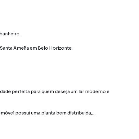
 banheiro.
 Santa Amelia
em Belo Horizonte
.
imóvel possui uma planta bem distribuída,
paço.
 com acabamentos de alto padrão, garantindo