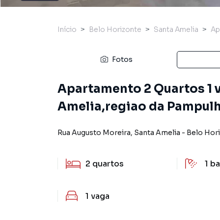
Início
Belo Horizonte
Santa Amelia
Ap
Fotos
Apartamento 2 Quartos 1 
Amelia,regiao da Pampulh
Rua Augusto Moreira
,
Santa Amelia
-
Belo Hor
2
quartos
1
ba
1
vaga