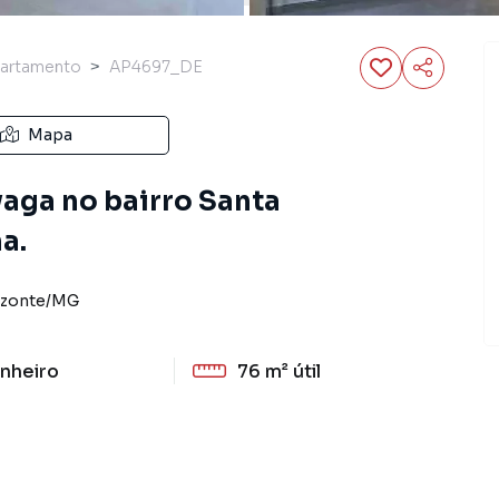
artamento
AP4697_DE
Mapa
vaga no bairro Santa
a.
izonte
/
MG
nheiro
76 m²
útil