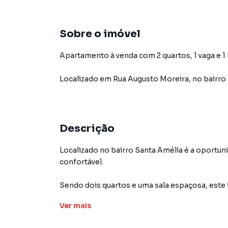
Sobre o imóvel
Apartamento à venda com 2 quartos, 1 vaga e 1
Localizado
em
Rua Augusto Moreira
,
no bairro
Descrição
Localizado no bairro Santa Amélia é a oportunidade perfeita para quem deseja um lar moderno e
confortável.
Sendo dois quartos e uma sala espaçosa, este 
proporcionando ótima aproveitamento do es
Ver
mais
A cozinha ,, e os banheiros foram projetados