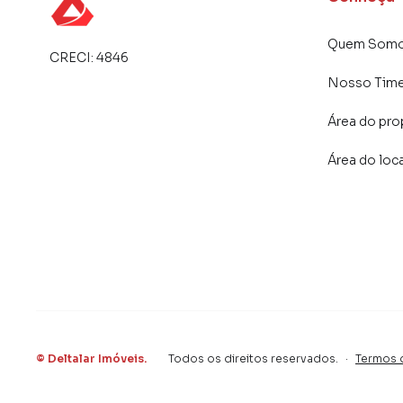
atender proprietários e inquilinos.
Quem Som
CRECI:
4846
Nosso Tim
Área do pro
Área do loc
©
Deltalar Imóveis
.
Todos os direitos reservados.
·
Termos 