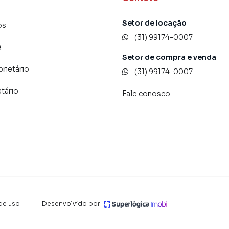
Setor de locação
os
(31) 99174-0007
e
Setor de compra e venda
prietário
(31) 99174-0007
atário
Fale conosco
de uso
·
Desenvolvido por